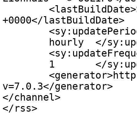
	<lastBuildDate>Sun, 28 Nov 2010 06:05:55 
+0000</lastBuildDate>

	<sy:updatePeriod>

	hourly	</sy:updatePeriod>

	<sy:updateFrequency>

	1	</sy:updateFrequency>

	<generator>https://wordpress.org/?
v=7.0.3</generator>

</channel>
