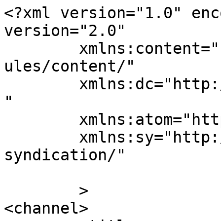
<?xml version="1.0" enc
version="2.0"

	xmlns:content="http://purl.org/rss/1.0/mod
ules/content/"

	xmlns:dc="http://purl.org/dc/elements/1.1/
"

	xmlns:atom="http://www.w3.org/2005/Atom"

	xmlns:sy="http://purl.org/rss/1.0/modules/
syndication/"

	>

<channel>
