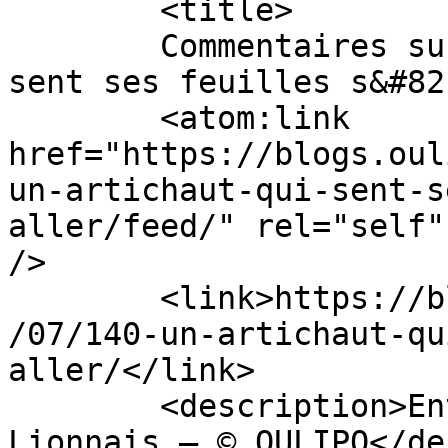
	<title>

	Commentaires sur : 140. Un artichaut qui 
sent ses feuilles s&#8217;en 
	<atom:link 
href="https://blogs.oul
un-artichaut-qui-sent-s
aller/feed/" rel="self"
/>

	<link>https://blogs.oulipo.net/fll/2010/10
/07/140-un-artichaut-qu
aller/</link>

	<description>Entretiens avec François Le 
Lionnais — © OULIPO</de