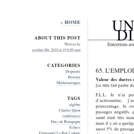
UN
« HOME
D
ABOUT THIS POST
Entretiens a
Written by
octobre 8th, 2010 at 19 h 00 min
CATEGORIES
65. L’EMPLO
Disparate
Histoire
Valeur des durées 
Mathématiques
[ce titre fait partie d
F.L.L. Je n’ai pa
TAGS
d’activomètre, j’
algèbre
pourcentage. Je c
Charles Quint
passages négatifs,
conférences
santé était très mau
Ducs de Bourgogne
mais il y en a quelq
Echecs
aussi 5% de passages
Emmanuel Le Roy Ladurie