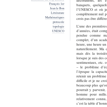
décorations, les 
François 1er
banquets, quelque
Jean le Bon
l’UNESCO et où je 
Littérature
complètement nul pa
Mathématiques
crois pas être diffé
protocole
L’une des premières 
topologie
d’années, était comp
UNESCO
pendue comme main
complet, d’un acad
heure, une heure un q
naturellement. Ma 
mais dès la troisiè
lorsque je suis des 
sentimentaux, etc. o
– le problème d’éc
l’époque la capaci
retenir un problème 
difficile et je ne cr
beaucoup plus qu’on 
pourrait y parvenir,
homme pour mille. 
relativement connu
c’est la table d’honn