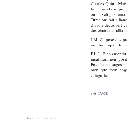
Charles Quint. Mais
la même chose pour c
on n’avait pas remar
Turcs ont fait allia
d’avoir découvert ça
des chaînes d’alliance
J.M. Ça pose des pro
nombre impair de 
F.L.L. Bien entendu.
insuffisamment posit
Pour les passages po
bien que mon engag
catégorie.
«
66. L’ÂGE
blog.txt
theme by
Scott