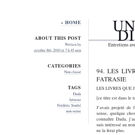
UN
« HOME
D
ABOUT THIS POST
Entretiens a
Written by
octobre 8th, 2010 at 7 h 45 min
CATEGORIES
94. LES LIV
Non classé
FATRASIE
TAGS
LES LIVRES QUE J
Dada
[ce titre est dans le t
fatrasie
Frédéric Soulié
J’avais projeté de 
non-sense
sense, quelque chos
connaître Dada, j’a
suis intéressé au non
ne la ferai plus.