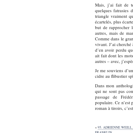
Mais, j’ai fait de
quelques fatrasies d
triangle vraiment q
écartelés, plus écart
but de rapprocher l
autres, mais de man
Comme dans le grand 
vivant. J’ai cherché
d’en avoir perdu qu
ait fait dont les mo
autres – avec, j’espè
Je me souviens d’un 
cidre au flibustier s
Dans mon anthologie
qui ne sont pas co
passage de Frédér
populaire. Ce n’est 
roman à tiroirs, c’es
«
95. ADRIENNE WEILL
FRANKLIN