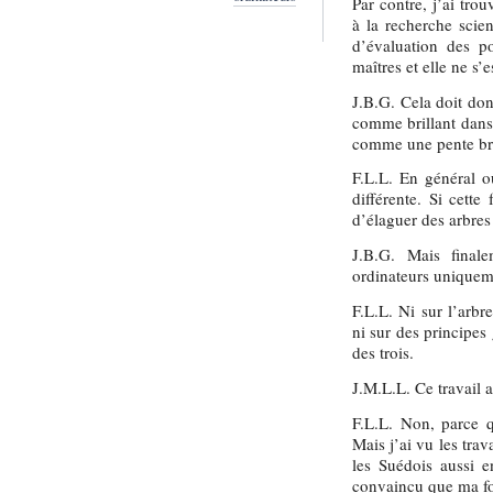
Par contre, j’ai tro
à la recherche scien
d’évaluation des po
maîtres et elle ne s’
J.B.G. Cela doit do
comme brillant dans 
comme une pente br
F.L.L. En général o
différente. Si cette 
d’élaguer des arbre
J.B.G. Mais final
ordinateurs uniqueme
F.L.L. Ni sur l’arbr
ni sur des principes
des trois.
J.M.L.L. Ce travail a
F.L.L. Non, parce 
Mais j’ai vu les trav
les Suédois aussi e
convaincu que ma fon