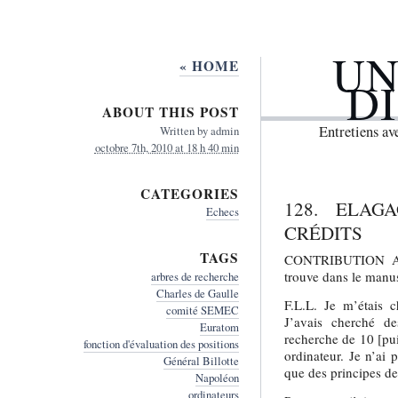
UN
« HOME
D
ABOUT THIS POST
Entretiens a
Written by
admin
octobre 7th, 2010 at 18 h 40 min
CATEGORIES
128. ELAG
Echecs
CRÉDITS
TAGS
CONTRIBUTION A
trouve dans le manus
arbres de recherche
Charles de Gaulle
F.L.L. Je m’étais 
comité SEMEC
J’avais cherché d
Euratom
recherche de 10 [pui
fonction d'évaluation des positions
ordinateur. Je n’ai 
Général Billotte
que des principes d
Napoléon
ordinateurs