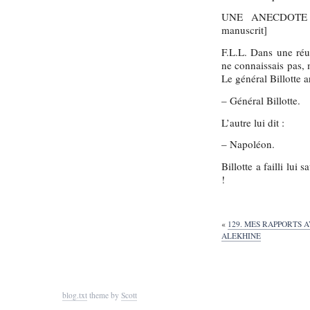
UNE ANECDOTE PI
manuscrit]
F.L.L. Dans une réun
ne connaissais pas, 
Le général Billotte ar
– Général Billotte.
L’autre lui dit :
– Napoléon.
Billotte a failli lui 
!
«
129. MES RAPPORTS 
ALEKHINE
blog.txt
theme by
Scott