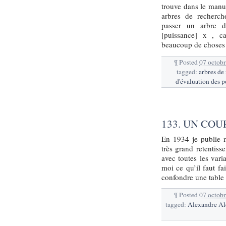
trouve dans le manus
arbres de recherch
passer un arbre 
[puissance] x , ca
beaucoup de choses 
¶
Posted
07 octob
tagged:
arbres de
d'évaluation des p
133. UN CO
En 1934 je publie m
très grand retentisse
avec toutes les vari
moi ce qu’il faut fa
confondre une table
¶
Posted
07 octob
tagged:
Alexandre Al