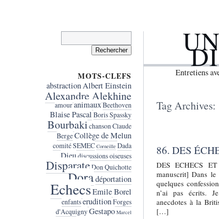
UN
Rechercher :
D
Entretiens a
MOTS-CLEFS
abstraction
Albert Einstein
Alexandre Alekhine
Tag Archives:
animaux
amour
Beethoven
Blaise Pascal
Boris Spassky
Bourbaki
chanson
Claude
Collège de Melun
Berge
comité SEMEC
Dada
Corneille
86. DES ÉCH
Dieu
discussions oiseuses
Disparate
DES ECHECS ET D
Don Quichotte
Dora
manuscrit] Dans le
déportation
quelques confessions
Echecs
Emile Borel
n’ai pas écrits. 
erudition
anecdotes à la Brit
enfants
Forges
Gestapo
[…]
d'Acquigny
Marcel