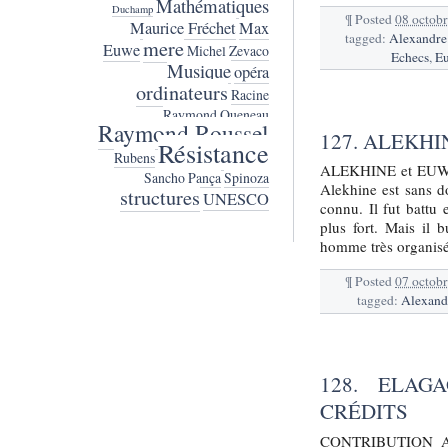
Mathématiques
Duchamp
¶
Posted
08 octob
Maurice Fréchet
Max
tagged:
Alexandre
mere
Euwe
Michel Zevaco
Echecs
,
E
Musique
opéra
ordinateurs
Racine
Raymond Queneau
Raymond Roussel
127. ALEKH
Résistance
Rubens
ALEKHINE et EUWE [c
Sancho Pança
Spinoza
Alekhine est sans 
structures
UNESCO
connu. Il fut battu
plus fort. Mais il
homme très organisé,
¶
Posted
07 octob
tagged:
Alexand
128. ELAG
CRÉDITS
CONTRIBUTION A