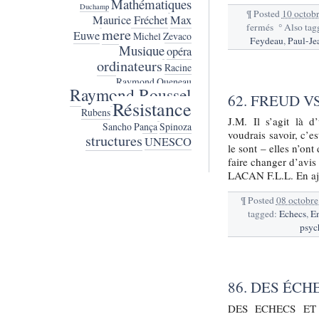
Mathématiques
Duchamp
¶
Posted
10 octob
Maurice Fréchet
Max
fermés
sur
°
Also tag
mere
Euwe
Michel Zevaco
9.
Feydeau
,
Paul-Je
Musique
opéra
OU
ordinateurs
X
Racine
PO
Raymond Queneau
Raymond Roussel
62. FREUD V
Résistance
Rubens
J.M. Il s’agit là 
Sancho Pança
Spinoza
voudrais savoir, c’es
structures
UNESCO
le sont – elles n’ont
faire changer d’avis
LACAN F.L.L. En aj
¶
Posted
08 octobre
tagged:
Echecs
,
E
psyc
86. DES ÉCH
DES ECHECS ET D