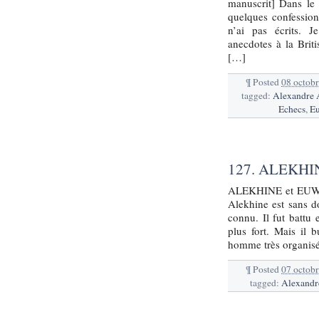
manuscrit] Dans le
quelques confessions
n’ai pas écrits. 
anecdotes à la Brit
[…]
¶
Posted
08 octob
tagged:
Alexandre 
Echecs
,
E
127. ALEKH
ALEKHINE et EUWE [c
Alekhine est sans 
connu. Il fut battu
plus fort. Mais il
homme très organisé,
¶
Posted
07 octob
tagged:
Alexandr