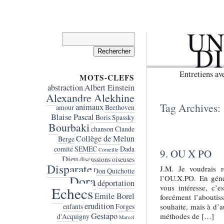
UN
Rechercher :
D
Entretiens a
MOTS-CLEFS
abstraction
Albert Einstein
Alexandre Alekhine
Tag Archives:
animaux
amour
Beethoven
Blaise Pascal
Boris Spassky
Bourbaki
chanson
Claude
Collège de Melun
Berge
comité SEMEC
Dada
Corneille
9. OU X PO
Dieu
discussions oiseuses
Disparate
J.M. Je voudrais 
Don Quichotte
Dora
l’OU.X.PO. En géné
déportation
vous intéresse, c’e
Echecs
Emile Borel
forcément l’aboutis
erudition
souhaite, mais à d’a
enfants
Forges
Gestapo
méthodes de […]
d'Acquigny
Marcel