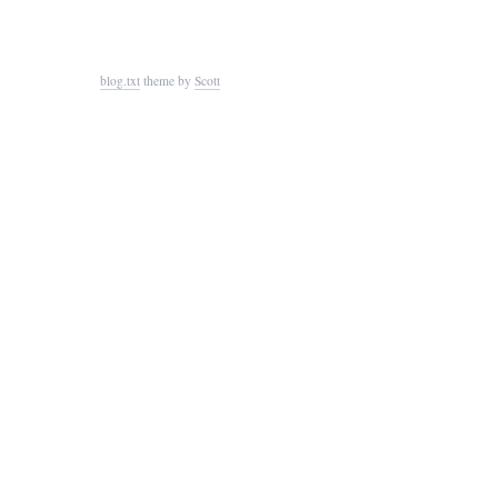
blog.txt
theme by
Scott