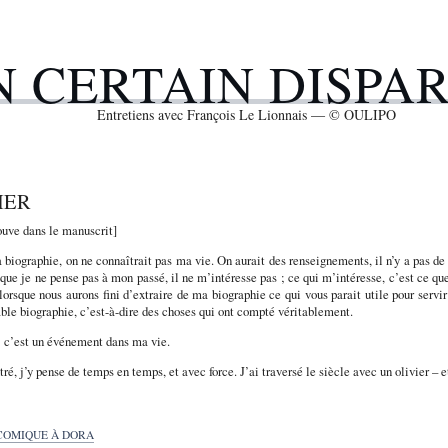
N CERTAIN DISPA
Entretiens avec François Le Lionnais — © OULIPO
IER
rouve dans le manuscrit]
biographie, on ne connaîtrait pas ma vie. On aurait des renseignements, il n’y a pas de 
 que je ne pense pas à mon passé, il ne m’intéresse pas ; ce qui m’intéresse, c’est ce qu
 lorsque nous aurons fini d’extraire de ma biographie ce qui vous parait utile pour servir
ble biographie, c’est-à-dire des choses qui ont compté véritablement.
 : c’est un événement dans ma vie.
tré, j’y pense de temps en temps, et avec force. J’ai traversé le siècle avec un olivier – 
 COMIQUE À DORA