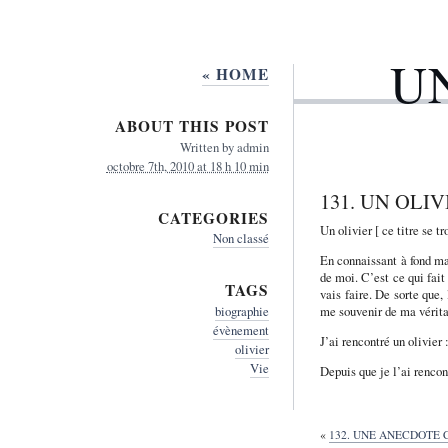
U
« HOME
ABOUT THIS POST
Written by
admin
octobre 7th, 2010 at 18 h 10 min
131. UN OLIV
CATEGORIES
Un olivier [ ce titre se t
Non classé
En connaissant à fond ma 
de moi. C’est ce qui fait
TAGS
vais faire. De sorte que,
biographie
me souvenir de ma vérita
évènement
J’ai rencontré un olivier
olivier
Vie
Depuis que je l’ai rencon
«
132. UNE ANECDOTE