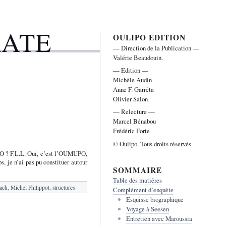
RATE
OULIPO EDITION
— Direction de la Publication —
Valérie Beaudouin.
— Edition —
Michèle Audin
Anne F. Garréta
Olivier Salon
— Relecture —
Marcel Bénabou
Frédéric Forte
© Oulipo. Tous droits réservés.
PO ? F.L.L. Oui, c’est l’OUMUPO,
 je n’ai pas pu constituer autour
SOMMAIRE
Table des matières
Bach
,
Michel Philippot
,
structures
Complément d’enquète
Esquisse biographique
Voyage à Seesen
Entretien avec Maroussia