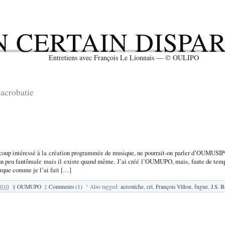
N CERTAIN DISPA
Entretiens avec François Le Lionnais — © OULIPO
acrobatie
ucoup intéressé à la création programmée de musique, ne pourrait-on parler d’OUMUSI
un peu fantômale mais il existe quand même. J’ai créé l’OUMUPO, mais, faute de temps,
que comme je l’ai fait […]
2010
§
OUMUPO
‡
Comments (1)
°
Also tagged:
acrostiche
,
cri
,
François Villon
,
fugue
,
J.S. 