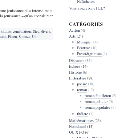
Naïtchenko
Vous avez connu FLL?
à une jouissance plus intense mais,
 la jouissance – qu’on connaît bien
CATÉGORIES
Action
(4)
,
chimie
,
combinaison
,
Dieu
,
divers
,
Arts
(24)
asme
,
Platon
,
Spinoza
,
Un
Musique
(14)
Peinture
(10)
Prestidigitation
(1)
Disparate
(35)
Echecs
(14)
Histoire
(6)
Littérature
(28)
poésie
(18)
roman
(12)
roman feuilleton
(2)
roman policier
(3)
roman populaire
(3)
théâtre
(1)
Mathématiques
(23)
Non classé
(14)
OU X PO
(6)
OUCINEPO
(1)