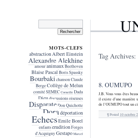
U
Rechercher :
MOTS-CLEFS
abstraction
Albert Einstein
Tag Archives:
Alexandre Alekhine
animaux
amour
Beethoven
Blaise Pascal
Boris Spassky
Bourbaki
chanson
Claude
8. OUMUPO
Collège de Melun
Berge
comité SEMEC
Dada
Corneille
J.B. Vous vous êtes bea
Dieu
discussions oiseuses
il existe d’une manière 
Disparate
de l’OUMUPO tout un cir
Don Quichotte
Dora
déportation
¶
Posted
10 octobre 
Echecs
Emile Borel
erudition
enfants
Forges
Gestapo
d'Acquigny
Marcel