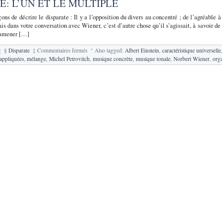
TE: L’UN ET LE MULTIPLE
ons de décrire le disparate : Il y a l’opposition du divers au concentré ; de l’agréable 
is dans votre conversation avec Wiener, c’est d’autre chose qu’il s’agissait, à savoir de
ramener […]
sur
0
§
Disparate
‡
Commentaires fermés
°
Also tagged:
Albert Einstein
,
caractéristique universelle
76.
appliquées
,
mélange
,
Michel Petrovitch
,
musique concrète
,
musique tonale
,
Norbert Wiener
,
org
Disparate:
l’Un
et
le
Multiple