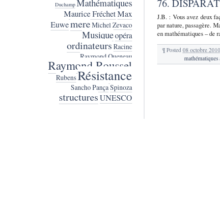
76. DISPARA
Mathématiques
Duchamp
Maurice Fréchet
Max
J.B. : Vous avez deux faç
mere
Euwe
Michel Zevaco
par nature, passagère. Ma
Musique
en mathématiques – de 
opéra
ordinateurs
Racine
¶
Posted
08 octobre 201
Raymond Queneau
mathématiques 
Raymond Roussel
Résistance
Rubens
Sancho Pança
Spinoza
structures
UNESCO