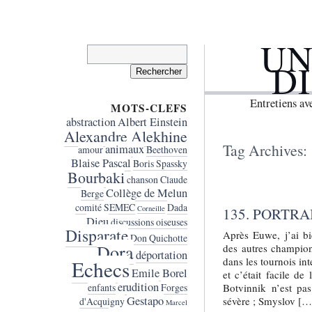
UN
Rechercher :
D
Entretiens a
MOTS-CLEFS
abstraction
Albert Einstein
Alexandre Alekhine
Tag Archives:
animaux
amour
Beethoven
Blaise Pascal
Boris Spassky
Bourbaki
chanson
Claude
Collège de Melun
Berge
comité SEMEC
Dada
Corneille
135. PORTRA
Dieu
discussions oiseuses
Disparate
Après Euwe, j’ai bi
Don Quichotte
Dora
des autres champion
déportation
dans les tournois int
Echecs
Emile Borel
et c’était facile de
erudition
Botvinnik n’est pa
enfants
Forges
Gestapo
sévère ; Smyslov […
d'Acquigny
Marcel