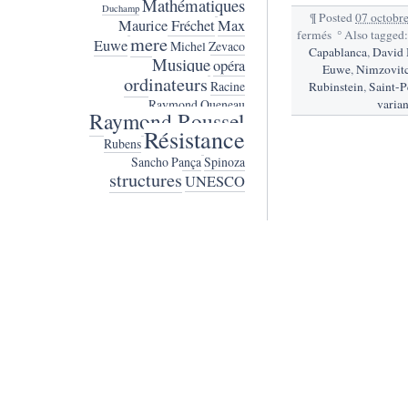
Mathématiques
Duchamp
¶
Posted
07 octobr
Maurice Fréchet
Max
fermés
sur
°
Also tagged
mere
Euwe
Michel Zevaco
135.
Capablanca
,
David 
Musique
opéra
Portraits
Euwe
,
Nimzovit
ordinateurs
de
Racine
Rubinstein
,
Saint-P
joueurs
varian
Raymond Queneau
Raymond Roussel
Résistance
Rubens
Sancho Pança
Spinoza
structures
UNESCO