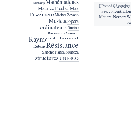
Mathématiques
Duchamp
¶
Posted
08 octobre
Maurice Fréchet
Max
age
,
concentration
mere
Euwe
Michel Zevaco
Métiers
,
Norbert W
Musique
opéra
se
ordinateurs
Racine
Raymond Queneau
Raymond Roussel
Résistance
Rubens
Sancho Pança
Spinoza
structures
UNESCO