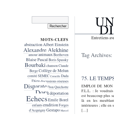
UN
Rechercher :
D
Entretiens a
MOTS-CLEFS
abstraction
Albert Einstein
Alexandre Alekhine
Tag Archives:
animaux
amour
Beethoven
Blaise Pascal
Boris Spassky
Bourbaki
chanson
Claude
Collège de Melun
Berge
comité SEMEC
Dada
Corneille
75. LE TEMP
Dieu
discussions oiseuses
Disparate
EMPLOI DE MON TEM
Don Quichotte
Dora
F.L.L. : Je voudrais
déportation
est beaucoup plus se
Echecs
Emile Borel
là en les meublant
erudition
intérieures ; elle en
enfants
Forges
Gestapo
[…]
d'Acquigny
Marcel