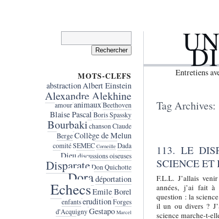
UN
Rechercher :
D
Entretiens a
MOTS-CLEFS
abstraction
Albert Einstein
Alexandre Alekhine
Tag Archives:
animaux
amour
Beethoven
Blaise Pascal
Boris Spassky
Bourbaki
chanson
Claude
Collège de Melun
Berge
comité SEMEC
Dada
Corneille
113. LE DI
Dieu
discussions oiseuses
SCIENCE ET 
Disparate
Don Quichotte
Dora
F.L.L. J’allais ven
déportation
Echecs
années, j’ai fait 
Emile Borel
question : la science
erudition
enfants
Forges
il un ou divers ? J’
Gestapo
d'Acquigny
Marcel
science marche-t-elle