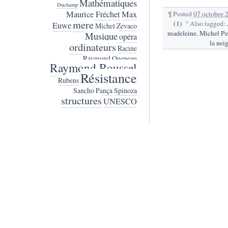
Mathématiques
Duchamp
Maurice Fréchet
Max
¶
Posted
07 octobre 
mere
(1)
°
Also tagged:
Euwe
Michel Zevaco
madeleine
,
Michel Pe
Musique
opéra
la nei
ordinateurs
Racine
Raymond Queneau
Raymond Roussel
Résistance
Rubens
Sancho Pança
Spinoza
structures
UNESCO