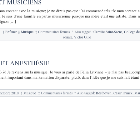
ET MUSICIENS
on contact avec la musique; je ne dirais pas que j’ai commencé très tôt mon contact av
e. Je suis d’une famille en partie musicienne puisque ma mère était une artiste. Dans m
ignon […]
sur
0
§
Enfance
§
Musique
‡
Commentaires fermés
°
Also tagged:
Camille Saint-Saens
,
Collège d
5.
sonate
,
Victor Gille
Musique
et
musiciens
 ET ANESTHÉSIE
.76 Je reviens sur la musique. Je vous ai parlé de Félia Litvinne – je n’ai pas beaucoup
ment important dans ma formation disparate, plutôt dans l’idée que je me suis fait étant
sur
octobre 2010
§
Musique
‡
Commentaires fermés
°
Also tagged:
Beethoven
,
César Franck
,
Mau
13.
Musique
et
anesthésie