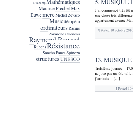
5. MUSIQUE 
Mathématiques
Duchamp
Maurice Fréchet
Max
J’ai commencé très tôt m
mere
Euwe
Michel Zevaco
une chose très différent
Musique
appartement avenue Mat
opéra
ordinateurs
Racine
¶
Posted
10 octobre 201
Raymond Queneau
Raymond Roussel
Résistance
Rubens
Sancho Pança
Spinoza
structures
13. MUSIQUE
UNESCO
Troisième journée – 17.03
ne joue pas un rôle telle
j’arrivais— […]
¶
Posted
10 