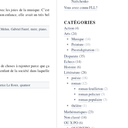
Naïtchenko
Vous avez connu FLL?
ec les joies de la musique. C’est
on enfance, elle avait un très bel
CATÉGORIES
Action
(4)
e Melun
,
Gabriel Fauré
,
mere
,
piano
,
Arts
(24)
Musique
(14)
Peinture
(10)
Prestidigitation
(1)
Disparate
(35)
Echecs
(14)
 de choses à rajouter parce que ça
Histoire
(6)
 enfant de la société dans laquelle
Littérature
(28)
poésie
(18)
roman
(12)
rice Le Roux
,
quatuor
roman feuilleton
(2)
roman policier
(3)
roman populaire
(3)
théâtre
(1)
Mathématiques
(23)
Non classé
(14)
OU X PO
(6)
OUCINEPO
(1)