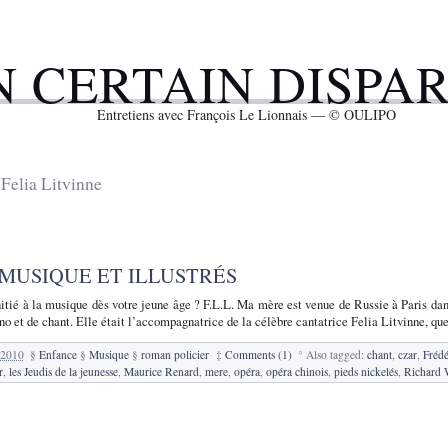
N CERTAIN DISPA
Entretiens avec François Le Lionnais — © OULIPO
Felia Litvinne
 MUSIQUE ET ILLUSTRÉS
nitié à la musique dès votre jeune âge ? F.L.L. Ma mère est venue de Russie à Paris dan
o et de chant. Elle était l’accompagnatrice de la célèbre cantatrice Felia Litvinne, qu
 2010
§
Enfance
§
Musique
§
roman policier
‡
Comments (1)
°
Also tagged:
chant
,
czar
,
Fréd
r
,
les Jeudis de la jeunesse
,
Maurice Renard
,
mere
,
opéra
,
opéra chinois
,
pieds nickelés
,
Richard 