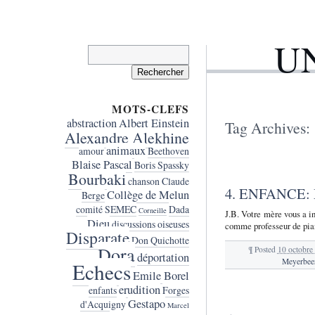
U
Rechercher :
MOTS-CLEFS
abstraction
Albert Einstein
Tag Archives:
Alexandre Alekhine
animaux
amour
Beethoven
Blaise Pascal
Boris Spassky
Bourbaki
chanson
Claude
4. ENFANCE:
Collège de Melun
Berge
comité SEMEC
Dada
Corneille
J.B. Votre mère vous a i
Dieu
discussions oiseuses
comme professeur de pian
Disparate
Don Quichotte
Dora
¶
Posted
10 octobre
déportation
Meyerbee
Echecs
Emile Borel
erudition
enfants
Forges
Gestapo
d'Acquigny
Marcel