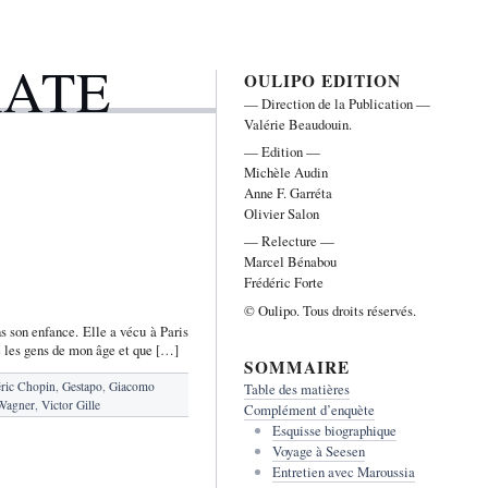
RATE
OULIPO EDITION
— Direction de la Publication —
Valérie Beaudouin.
— Edition —
Michèle Audin
Anne F. Garréta
Olivier Salon
— Relecture —
Marcel Bénabou
Frédéric Forte
© Oulipo. Tous droits réservés.
s son enfance. Elle a vécu à Paris
e les gens de mon âge et que […]
SOMMAIRE
éric Chopin
,
Gestapo
,
Giacomo
Table des matières
Wagner
,
Victor Gille
Complément d’enquète
Esquisse biographique
Voyage à Seesen
Entretien avec Maroussia