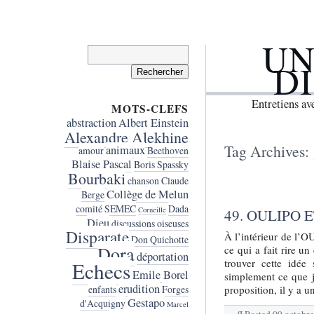
UN
Rechercher :
D
Entretiens a
MOTS-CLEFS
abstraction
Albert Einstein
Alexandre Alekhine
Tag Archives:
animaux
amour
Beethoven
Blaise Pascal
Boris Spassky
Bourbaki
chanson
Claude
Collège de Melun
Berge
comité SEMEC
Dada
Corneille
49. OULIPO 
Dieu
discussions oiseuses
Disparate
À l’intérieur de l’OU
Don Quichotte
Dora
ce qui a fait rire u
déportation
trouver cette idée s
Echecs
Emile Borel
simplement ce que je
erudition
proposition, il y a 
enfants
Forges
Gestapo
d'Acquigny
Marcel
¶
Posted
09 octobr