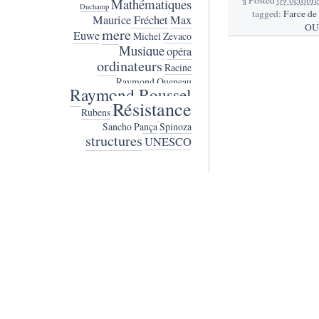
Mathématiques
Duchamp
tagged:
Farce de
Maurice Fréchet
Max
OU
mere
Euwe
Michel Zevaco
Musique
opéra
ordinateurs
Racine
Raymond Queneau
Raymond Roussel
Résistance
Rubens
Sancho Pança
Spinoza
structures
UNESCO