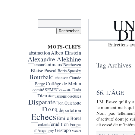
UN
Rechercher :
D
Entretiens a
MOTS-CLEFS
abstraction
Albert Einstein
Alexandre Alekhine
Tag Archives:
animaux
amour
Beethoven
Blaise Pascal
Boris Spassky
Bourbaki
chanson
Claude
Collège de Melun
Berge
comité SEMEC
Dada
Corneille
66. L’ÂGE
Dieu
discussions oiseuses
Disparate
J.M. Est-ce qu’il y 
Don Quichotte
Dora
le moment mais qui 
déportation
Non, pas tellement
Echecs
Emile Borel
d’activité dont je s
erudition
ait cessé de m’intér
enfants
Forges
Gestapo
d'Acquigny
Marcel
¶
Posted
08 octobre 