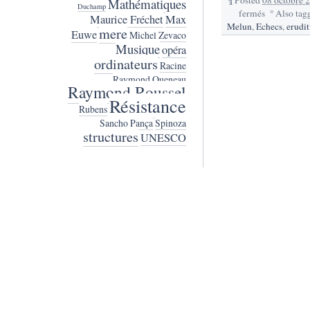
Mathématiques
Duchamp
fermés
sur
°
Also tag
Maurice Fréchet
Max
66.
Melun
,
Echecs
,
erudi
mere
Euwe
Michel Zevaco
L’âge
Musique
opéra
ordinateurs
Racine
Raymond Queneau
Raymond Roussel
Résistance
Rubens
Sancho Pança
Spinoza
structures
UNESCO