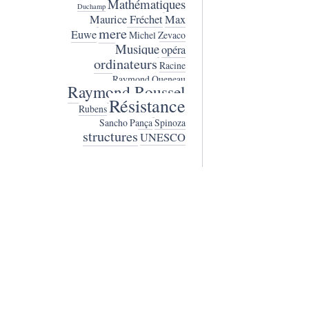
Mathématiques
Duchamp
Maurice Fréchet
Max
mere
Euwe
Michel Zevaco
Musique
opéra
ordinateurs
Racine
Raymond Queneau
Raymond Roussel
Résistance
Rubens
Sancho Pança
Spinoza
structures
UNESCO