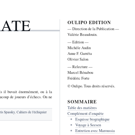
RATE
OULIPO EDITION
— Direction de la Publication —
Valérie Beaudouin.
— Edition —
Michèle Audin
Anne F. Garréta
Olivier Salon
— Relecture —
Marcel Bénabou
Frédéric Forte
© Oulipo. Tous droits réservés.
ls il buvait énormément, ou à la
aucoup de joueurs d’échecs. On ne
SOMMAIRE
Table des matières
ris Spassky
,
Cahiers de l'échiquier
Complément d’enquète
Esquisse biographique
Voyage à Seesen
Entretien avec Maroussia