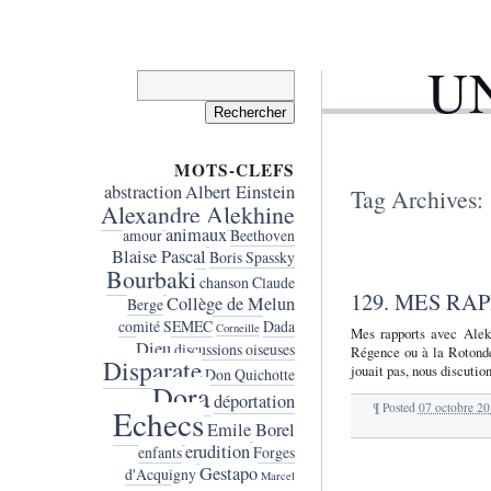
U
Rechercher :
MOTS-CLEFS
abstraction
Albert Einstein
Tag Archives:
Alexandre Alekhine
animaux
amour
Beethoven
Blaise Pascal
Boris Spassky
Bourbaki
chanson
Claude
129. MES RA
Collège de Melun
Berge
comité SEMEC
Dada
Corneille
Mes rapports avec Alekh
Dieu
discussions oiseuses
Régence ou à la Rotonde
Disparate
jouait pas, nous discution
Don Quichotte
Dora
déportation
¶
Posted
07 octobre 2
Echecs
Emile Borel
erudition
enfants
Forges
Gestapo
d'Acquigny
Marcel