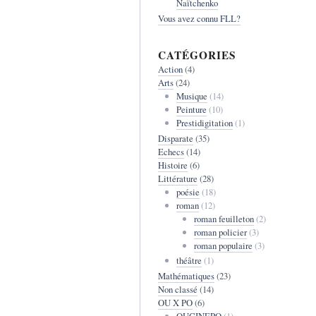
Naïtchenko
Vous avez connu FLL?
CATÉGORIES
Action
(4)
Arts
(24)
Musique
(14)
Peinture
(10)
Prestidigitation
(1)
Disparate
(35)
Echecs
(14)
Histoire
(6)
Littérature
(28)
poésie
(18)
roman
(12)
roman feuilleton
(2)
roman policier
(3)
roman populaire
(3)
théâtre
(1)
Mathématiques
(23)
Non classé
(14)
OU X PO
(6)
OUCINEPO
(1)