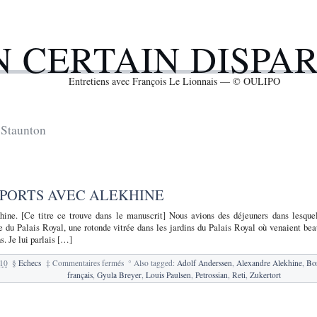
N CERTAIN DISPA
Entretiens avec François Le Lionnais — © OULIPO
Staunton
PPORTS AVEC ALEKHINE
ine. [Ce titre ce trouve dans le manuscrit] Nous avions des déjeuners dans lesque
 du Palais Royal, une rotonde vitrée dans les jardins du Palais Royal où venaient be
s. Je lui parlais […]
sur
010
§
Echecs
‡
Commentaires fermés
°
Also tagged:
Adolf Anderssen
,
Alexandre Alekhine
,
Bo
129.
français
,
Gyula Breyer
,
Louis Paulsen
,
Petrossian
,
Reti
,
Zukertort
Mes
rapports
avec