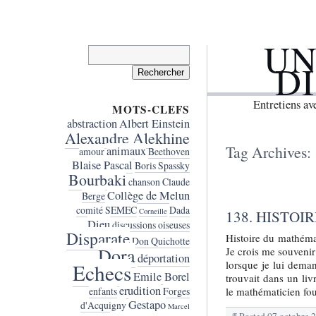
UN
Rechercher :
D
Entretiens a
MOTS-CLEFS
abstraction
Albert Einstein
Alexandre Alekhine
Tag Archives:
animaux
amour
Beethoven
Blaise Pascal
Boris Spassky
Bourbaki
chanson
Claude
Collège de Melun
Berge
comité SEMEC
Dada
Corneille
138. HISTOI
Dieu
discussions oiseuses
Disparate
Histoire du mathémat
Don Quichotte
Dora
Je crois me souvenir
déportation
lorsque je lui dema
Echecs
Emile Borel
trouvait dans un livr
erudition
le mathématicien fou
enfants
Forges
Gestapo
d'Acquigny
Marcel
¶
Posted
07 octobre 