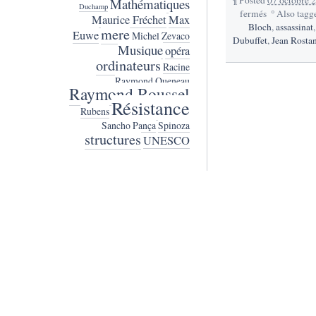
Mathématiques
Duchamp
fermés
sur
°
Also tagg
Maurice Fréchet
Max
138.
Bloch
,
assassinat
mere
Euwe
Michel Zevaco
Histoires
Dubuffet
,
Jean Rosta
Musique
de
opéra
fous
ordinateurs
Racine
Raymond Queneau
Raymond Roussel
Résistance
Rubens
Sancho Pança
Spinoza
structures
UNESCO