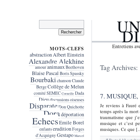
UN
Rechercher :
D
Entretiens a
MOTS-CLEFS
abstraction
Albert Einstein
Alexandre Alekhine
Tag Archives:
animaux
amour
Beethoven
Blaise Pascal
Boris Spassky
Bourbaki
chanson
Claude
Collège de Melun
Berge
comité SEMEC
Dada
Corneille
7. MUSIQUE,
Dieu
discussions oiseuses
Disparate
Je reviens à Fauré e
Don Quichotte
Dora
temps après la mort 
déportation
traumatisme que j’
Echecs
Emile Borel
musique et c’est pe
erudition
musiques. Ce que [
enfants
Forges
Gestapo
d'Acquigny
Marcel
¶
Posted
10 octobr