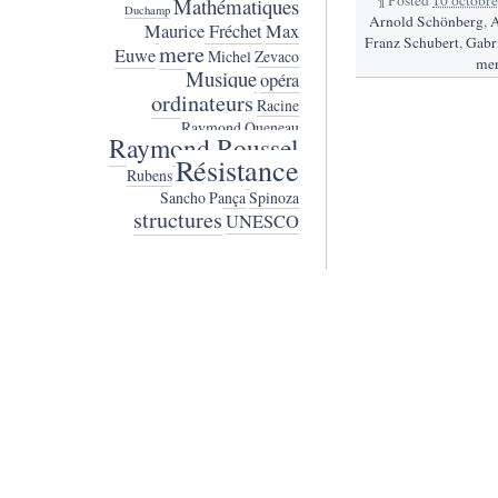
Mathématiques
Duchamp
Arnold Schönberg
,
A
Maurice Fréchet
Max
Franz Schubert
,
Gabr
mere
Euwe
Michel Zevaco
me
Musique
opéra
ordinateurs
Racine
Raymond Queneau
Raymond Roussel
Résistance
Rubens
Sancho Pança
Spinoza
structures
UNESCO