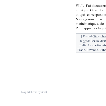
F.L.L. J’ai découver
musique. Ce sont d’a
et qui corresponden
N’exagérons pas 
mathématiques, des 
Pour apprécier la pe
¶
Posted
09 octobr
tagged:
Berlin
,
deux
Italie
,
La mariée mis
Prado
,
Ravenne
,
Rube
blog.txt
theme by
Scott