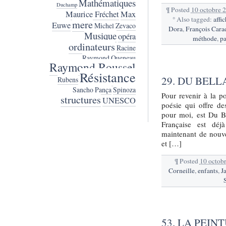
Mathématiques
Duchamp
¶
Posted
10 octobre 
Maurice Fréchet
Max
°
Also tagged:
affi
mere
Euwe
Michel Zevaco
Dora
,
François Cara
Musique
opéra
méthode
,
p
ordinateurs
Racine
Raymond Queneau
Raymond Roussel
Résistance
29. DU BELL
Rubens
Sancho Pança
Spinoza
Pour revenir à la po
structures
UNESCO
poésie qui offre d
pour moi, est Du Be
Française est déj
maintenant de nouvel
et […]
¶
Posted
10 octob
Corneille
,
enfants
,
J
53. LA PEIN