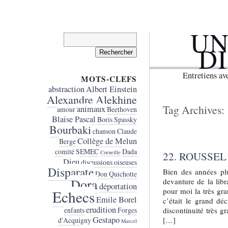
UN
Rechercher :
D
Entretiens a
MOTS-CLEFS
abstraction
Albert Einstein
Alexandre Alekhine
Tag Archives:
animaux
amour
Beethoven
Blaise Pascal
Boris Spassky
Bourbaki
chanson
Claude
Collège de Melun
Berge
comité SEMEC
Dada
Corneille
22. ROUSSEL
Dieu
discussions oiseuses
Disparate
Bien des années plu
Don Quichotte
Dora
devanture de la libr
déportation
pour moi la très gra
Echecs
Emile Borel
c’était le grand d
erudition
discontinuité très g
enfants
Forges
Gestapo
[…]
d'Acquigny
Marcel