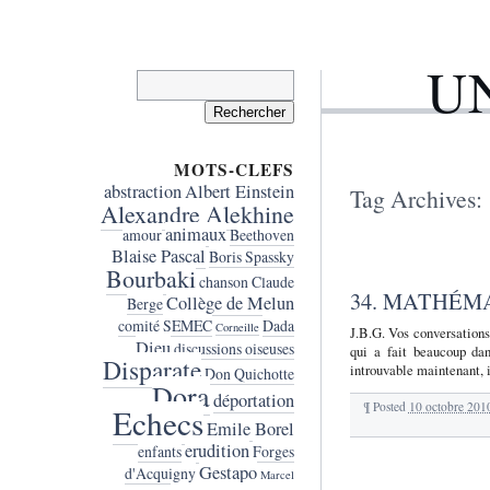
U
Rechercher :
MOTS-CLEFS
abstraction
Albert Einstein
Tag Archives:
Alexandre Alekhine
animaux
amour
Beethoven
Blaise Pascal
Boris Spassky
Bourbaki
chanson
Claude
34. MATHÉM
Collège de Melun
Berge
comité SEMEC
Dada
Corneille
J.B.G. Vos conversations
Dieu
discussions oiseuses
qui a fait beaucoup da
Disparate
introuvable maintenant, 
Don Quichotte
Dora
déportation
¶
Posted
10 octobre 201
Echecs
Emile Borel
erudition
enfants
Forges
Gestapo
d'Acquigny
Marcel