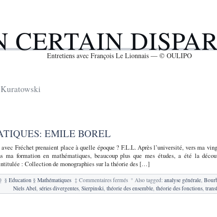
N CERTAIN DISPA
Entretiens avec François Le Lionnais — © OULIPO
Kuratowski
ATIQUES: EMILE BOREL
 avec Fréchet prenaient place à quelle époque ? F.L.L. Après l’université, vers ma vin
ns ma formation en mathématiques, beaucoup plus que mes études, a été la découve
intitulée : Collection de monographies sur la théorie des […]
sur
0
§
Education
§
Mathématiques
‡
Commentaires fermés
°
Also tagged:
analyse générale
,
Bour
34.
Niels Abel
,
séries divergentes
,
Sierpinski
,
théorie des ensemble
,
théorie des fonctions
,
trans
Mathématiques:
Emile
Borel