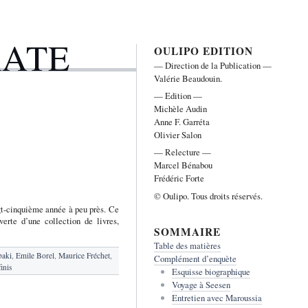
RATE
OULIPO EDITION
— Direction de la Publication —
Valérie Beaudouin.
— Edition —
Michèle Audin
Anne F. Garréta
Olivier Salon
— Relecture —
Marcel Bénabou
Frédéric Forte
© Oulipo. Tous droits réservés.
gt-cinquième année à peu près. Ce
rte d’une collection de livres,
SOMMAIRE
Table des matières
baki
,
Emile Borel
,
Maurice Fréchet
,
Complément d’enquète
finis
Esquisse biographique
Voyage à Seesen
Entretien avec Maroussia