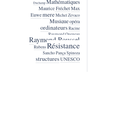
Mathématiques
Duchamp
Maurice Fréchet
Max
mere
Euwe
Michel Zevaco
Musique
opéra
ordinateurs
Racine
Raymond Queneau
Raymond Roussel
Résistance
Rubens
Sancho Pança
Spinoza
structures
UNESCO