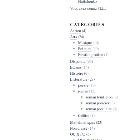
Naïtchenko
Vous avez connu FLL?
CATÉGORIES
Action
(4)
Arts
(24)
Musique
(14)
Peinture
(10)
Prestidigitation
(1)
Disparate
(35)
Echecs
(14)
Histoire
(6)
Littérature
(28)
poésie
(18)
roman
(12)
roman feuilleton
(2)
roman policier
(3)
roman populaire
(3)
théâtre
(1)
Mathématiques
(23)
Non classé
(14)
OU X PO
(6)
OUCINEPO
(1)