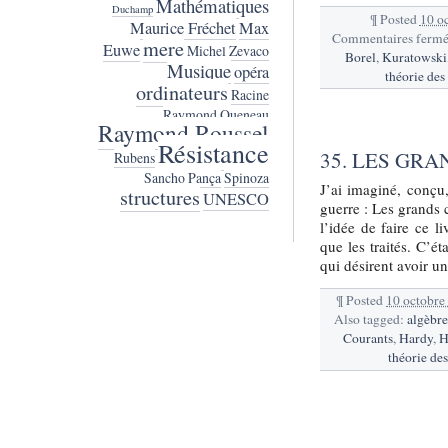
Mathématiques
Duchamp
¶
Posted
10 o
Maurice Fréchet
Max
Commentaires fermé
mere
Euwe
Michel Zevaco
Borel
,
Kuratowski
Musique
opéra
théorie des
ordinateurs
Racine
Raymond Queneau
Raymond Roussel
Résistance
35. LES GR
Rubens
Sancho Pança
Spinoza
J’ai imaginé, conçu,
structures
UNESCO
guerre : Les grands 
l’idée de faire ce l
que les traités. C’ét
qui désirent avoir u
¶
Posted
10 octobre
Also tagged:
algèbre
Courants
,
Hardy
,
H
théorie de