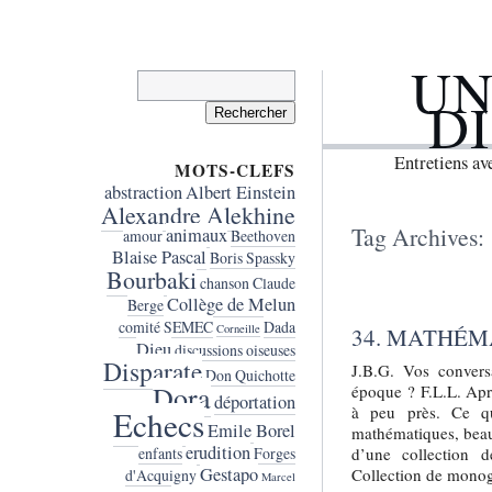
UN
Rechercher :
D
Entretiens a
MOTS-CLEFS
abstraction
Albert Einstein
Alexandre Alekhine
Tag Archives:
animaux
amour
Beethoven
Blaise Pascal
Boris Spassky
Bourbaki
chanson
Claude
Collège de Melun
Berge
comité SEMEC
Dada
Corneille
34. MATHÉM
Dieu
discussions oiseuses
Disparate
J.B.G. Vos convers
Don Quichotte
Dora
époque ? F.L.L. Apr
déportation
à peu près. Ce q
Echecs
Emile Borel
mathématiques, beau
erudition
d’une collection de
enfants
Forges
Gestapo
Collection de monog
d'Acquigny
Marcel