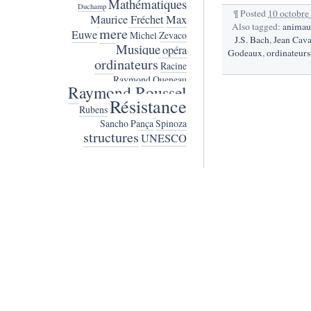
Mathématiques
Duchamp
¶
Posted
10 octobre
Maurice Fréchet
Max
Also tagged:
anima
mere
Euwe
Michel Zevaco
J.S. Bach
,
Jean Cava
Musique
opéra
Godeaux
,
ordinateurs
ordinateurs
Racine
Raymond Queneau
Raymond Roussel
Résistance
Rubens
Sancho Pança
Spinoza
structures
UNESCO