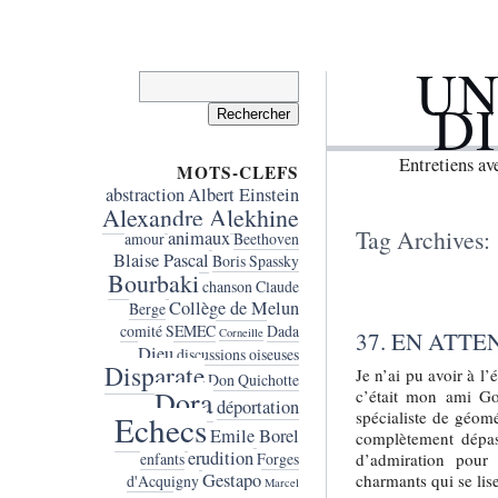
UN
Rechercher :
D
Entretiens a
MOTS-CLEFS
abstraction
Albert Einstein
Alexandre Alekhine
Tag Archives:
animaux
amour
Beethoven
Blaise Pascal
Boris Spassky
Bourbaki
chanson
Claude
Collège de Melun
Berge
comité SEMEC
Dada
Corneille
37. EN ATT
Dieu
discussions oiseuses
Disparate
Je n’ai pu avoir à l
Don Quichotte
Dora
c’était mon ami Go
déportation
spécialiste de géomé
Echecs
Emile Borel
complètement dépass
erudition
d’admiration pour
enfants
Forges
Gestapo
charmants qui se lis
d'Acquigny
Marcel