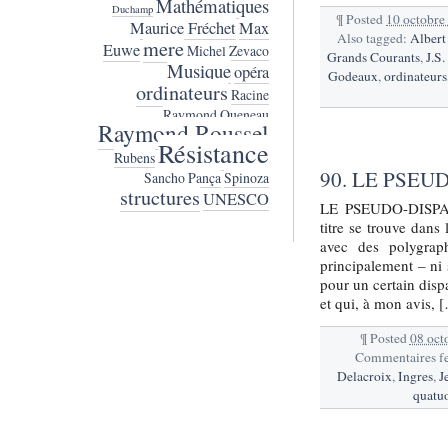
Mathématiques
Duchamp
¶
Posted
10 octobre
Maurice Fréchet
Max
Also tagged:
Albert
mere
Euwe
Michel Zevaco
Grands Courants
,
J.S.
Musique
opéra
Godeaux
,
ordinateurs
ordinateurs
Racine
Raymond Queneau
Raymond Roussel
Résistance
Rubens
90. LE PSEU
Sancho Pança
Spinoza
structures
UNESCO
LE PSEUDO-DISP
titre se trouve dans
avec des polygrap
principalement – ni
pour un certain disp
et qui, à mon avis, 
¶
Posted
08 oct
Commentaires f
Delacroix
,
Ingres
,
J
quatu