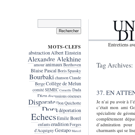
UN
Rechercher :
D
Entretiens a
MOTS-CLEFS
abstraction
Albert Einstein
Alexandre Alekhine
Tag Archives:
animaux
amour
Beethoven
Blaise Pascal
Boris Spassky
Bourbaki
chanson
Claude
Collège de Melun
Berge
comité SEMEC
Dada
Corneille
37. EN ATT
Dieu
discussions oiseuses
Disparate
Je n’ai pu avoir à l
Don Quichotte
Dora
c’était mon ami Go
déportation
spécialiste de géomé
Echecs
Emile Borel
complètement dépass
erudition
d’admiration pour
enfants
Forges
Gestapo
charmants qui se lis
d'Acquigny
Marcel