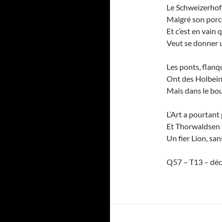
Le Schweizerhof 
Malgré son porc
Et c’est en vain 
Veut se donner u
Les ponts, flanq
Ont des Holbein 
Mais dans le bour
L’Art a pourtant
Et Thorwaldsen a
Un fier Lion, sa
Q57 – T13 – dé