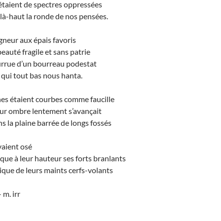
 étaient de spectres oppressées
 là-haut la ronde de nos pensées.
gneur aux épais favoris
eauté fragile et sans patrie
urrue d’un bourreau podestat
e qui tout bas nous hanta.
hes étaient courbes comme faucille
leur ombre lentement s’avançait
s la plaine barrée de longs fossés
vaient osé
ue à leur hauteur ses forts branlants
lique de leurs maints cerfs-volants
 m. irr