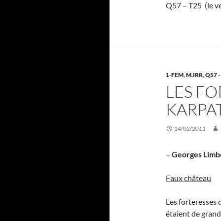
Q57 – T25 (le ve
1-FEM
,
M.IRR
,
Q57 -
LES FO
KARPAT
14/02/2011
–
Georges Limb
Faux château
Les forteresses
étaient de grand