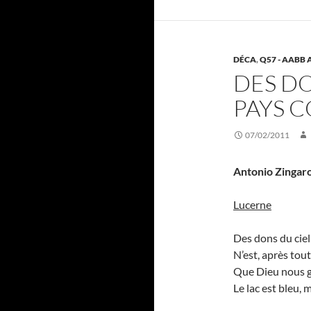
DÉCA
,
Q57 - AABB A
DES DO
PAYS C
07/02/2011
Antonio Zingar
Lucerne
Des dons du ciel
N’est, après tou
Que Dieu nous ga
Le lac est bleu, m