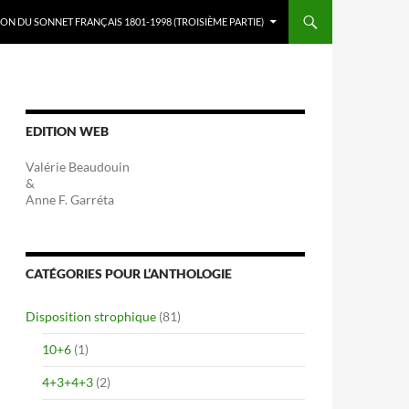
ON DU SONNET FRANÇAIS 1801-1998 (TROISIÈME PARTIE)
EDITION WEB
Valérie Beaudouin
&
Anne F. Garréta
CATÉGORIES POUR L’ANTHOLOGIE
Disposition strophique
(81)
10+6
(1)
4+3+4+3
(2)