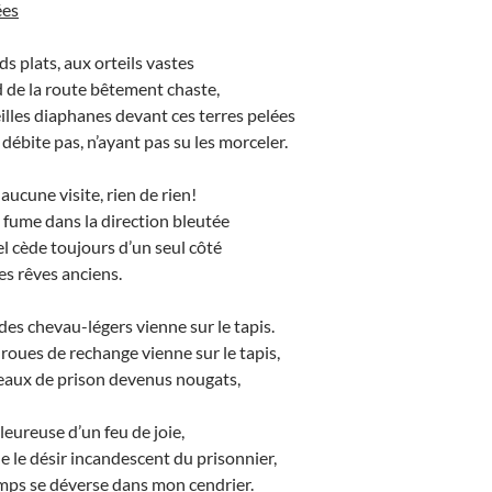
ées
ds plats, aux orteils vastes
d de la route bêtement chaste,
eilles diaphanes devant ces terres pelées
débite pas, n’ayant pas su les morceler.
 aucune visite, rien de rien!
 fume dans la direction bleutée
el cède toujours d’un seul côté
es rêves anciens.
 des chevau-légers vienne sur le tapis.
 roues de rechange vienne sur le tapis,
reaux de prison devenus nougats,
leureuse d’un feu de joie,
ue le désir incandescent du prisonnier,
emps se déverse dans mon cendrier.