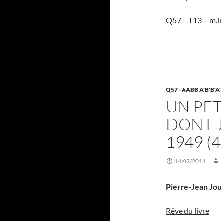
Q57 – T13 – m.i
Q57 - AABB A'B'B'A'
UN PET
DONT J
1949 (4
14/02/2011
Pierre-Jean Jo
Rêve du livre