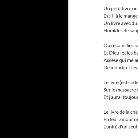
Un petit livre o
Est-il à le mang
Un livre avec du 
Humides de sang
Où réconciliés 
Et Dieu! et les b
Ascèse qui mélan
De mourir et les
Le livre (est-ce l
Sur le massacre
Et j’aurai toujou
Le livre de la ch
En leur amour or
L’unité d’un seu