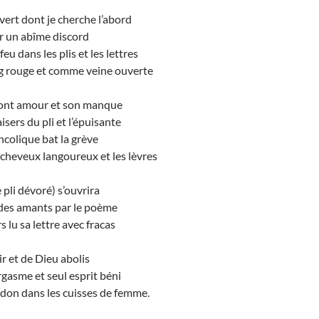
uvert dont je cherche l’abord
er un abîme discord
feu dans les plis et les lettres
 rouge et comme veine ouverte
sont amour et son manque
aisers du pli et l’épuisante
colique bat la grève
 cheveux langoureux et les lèvres
e pli dévoré) s’ouvrira
 des amants par le poème
rs lu sa lettre avec fracas
air et de Dieu abolis
gasme et seul esprit béni
l don dans les cuisses de femme.