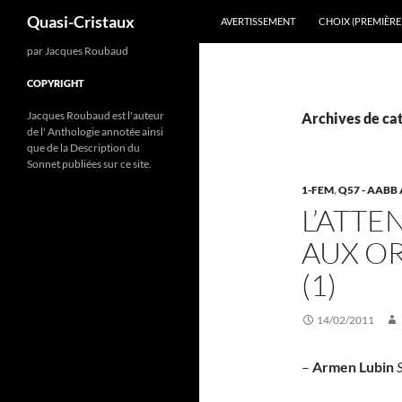
Recherche
Quasi-Cristaux
AVERTISSEMENT
CHOIX (PREMIÈRE 
Aller
par Jacques Roubaud
au
COPYRIGHT
contenu
Jacques Roubaud est l'auteur
Archives de cat
de l' Anthologie annotée ainsi
que de la Description du
Sonnet publiées sur ce site.
1-FEM
,
Q57 - AABB A
L’ATTE
AUX OR
(1)
14/02/2011
–
Armen Lubin