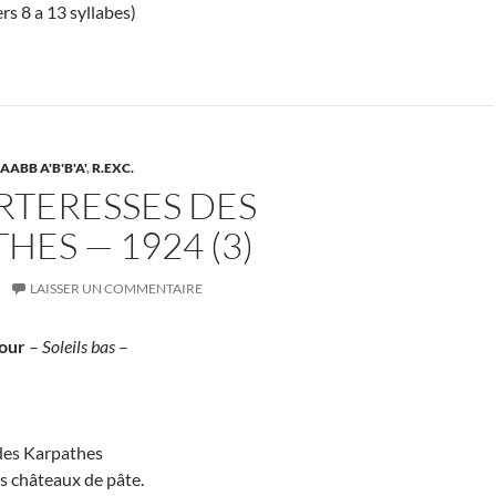
rs 8 a 13 syllabes)
 AABB A'B'B'A'
,
R.EXC.
RTERESSES DES
HES — 1924 (3)
LAISSER UN COMMENTAIRE
our
–
Soleils bas
–
 des Karpathes
s châteaux de pâte.