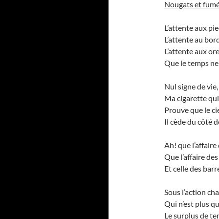
Nougats et fum
L’attente aux pie
L’attente au bor
L’attente aux or
Que le temps ne 
Nul signe de vie,
Ma cigarette qui
Prouve que le ci
Il cède du côté d
Ah! que l’affaire
Que l’affaire des
Et celle des bar
Sous l’action cha
Qui n’est plus q
Le surplus de t