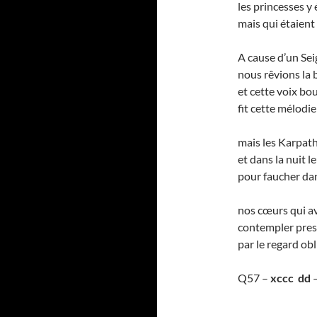
les princesses y
mais qui étaient
A cause d’un Sei
nous rêvions la b
et cette voix bo
fit cette mélodi
mais les Karpat
et dans la nuit 
pour faucher dan
nos cœurs qui a
contempler presq
par le regard ob
Q57 –
xccc dd
–