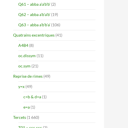
Q61 – abba a'a'b'b'
(2)
Q62 – abba a'b'a'b'
(19)
Q63 – abba a'b'b'a'
(106)
Quatrains excentriques
(41)
A4B4
(8)
oc.dissym
(11)
oc.sym
(21)
Reprise de rimes
(49)
y=x
(49)
c=b & d=a
(1)
e=a
(1)
Tercets
(1 660)
T01 – ccc ccc
(2)