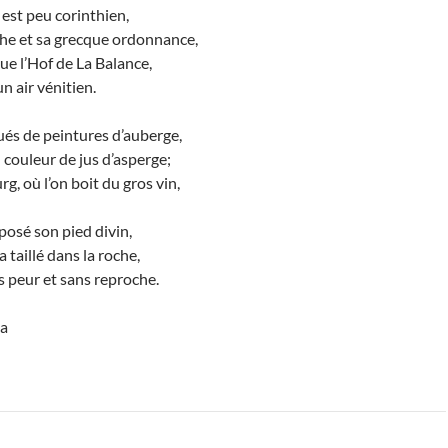
est peu corinthien,
he et sa grecque ordonnance,
que l’Hof de La Balance,
n air vénitien.
ués de peintures d’auberge,
couleur de jus d’asperge;
g, où l’on boit du gros vin,
 posé son pied divin,
 taillé dans la roche,
ns peur et sans reproche.
ca