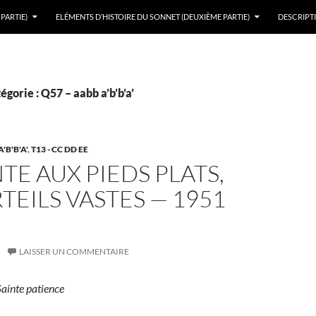
PARTIE)
ELÉMENTS D’HISTOIRE DU SONNET (DEUXIÈME PARTIE)
DESCRIPTI
égorie : Q57 – aabb a’b’b’a’
'B'B'A'
,
T13 - CC DD EE
NTE AUX PIEDS PLATS,
TEILS VASTES — 1951
LAISSER UN COMMENTAIRE
Sainte patience