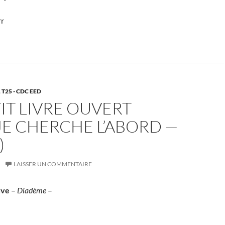
rr
,
T25 - CDC EED
IT LIVRE OUVERT
E CHERCHE L’ABORD —
)
LAISSER UN COMMENTAIRE
uve
–
Diadème
–