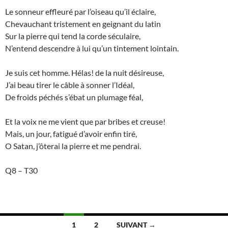
Le sonneur effleuré par l’oiseau qu’il éclaire,
Chevauchant tristement en geignant du latin
Sur la pierre qui tend la corde séculaire,
N’entend descendre à lui qu’un tintement lointain.
Je suis cet homme. Hélas! de la nuit désireuse,
J’ai beau tirer le câble à sonner l’Idéal,
De froids péchés s’ébat un plumage féal,
Et la voix ne me vient que par bribes et creuse!
Mais, un jour, fatigué d’avoir enfin tiré,
O Satan, j’ôterai la pierre et me pendrai.
Q8 – T30
Navigation
1
2
SUIVANT →