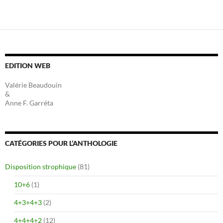
des
articles
EDITION WEB
Valérie Beaudouin
&
Anne F. Garréta
CATÉGORIES POUR L’ANTHOLOGIE
Disposition strophique
(81)
10+6
(1)
4+3+4+3
(2)
4+4+4+2
(12)