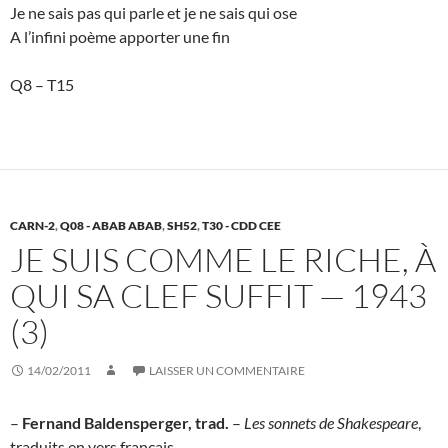
Je ne sais pas qui parle et je ne sais qui ose
A l’infini poème apporter une fin
Q8 – T15
CARN-2
,
Q08 - ABAB ABAB
,
SH52
,
T30 - CDD CEE
JE SUIS COMME LE RICHE, À
QUI SA CLEF SUFFIT — 1943
(3)
14/02/2011
LAISSER UN COMMENTAIRE
–
Fernand Baldensperger,
trad
.
–
Les sonnets de Shakespeare
,
traduits en vers français ..