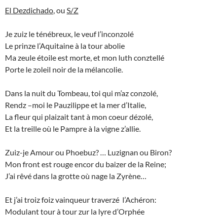
El Dezdichado
, ou
S/Z
Je zuiz le ténébreux, le veuf l’inconzolé
Le prinze l’Aquitaine à la tour abolie
Ma zeule étoile est morte, et mon luth conztellé
Porte le zoleil noir de la mélancolie.
Dans la nuit du Tombeau, toi qui m’az conzolé,
Rendz –moi le Pauzilippe et la mer d’Italie,
La fleur qui plaizait tant à mon coeur dézolé,
Et la treille où le Pampre à la vigne z’allie.
Zuiz-je Amour ou Phoebuz? … Luzignan ou Biron?
Mon front est rouge encor du baizer de la Reine;
J’ai rêvé dans la grotte où nage la Zyrène…
Et j’ai troiz foiz vainqueur traverzé l’Achéron:
Modulant tour à tour zur la lyre d’Orphée