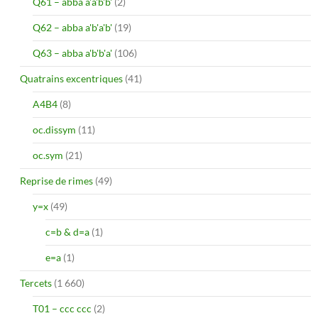
Q61 – abba a'a'b'b'
(2)
Q62 – abba a'b'a'b'
(19)
Q63 – abba a'b'b'a'
(106)
Quatrains excentriques
(41)
A4B4
(8)
oc.dissym
(11)
oc.sym
(21)
Reprise de rimes
(49)
y=x
(49)
c=b & d=a
(1)
e=a
(1)
Tercets
(1 660)
T01 – ccc ccc
(2)