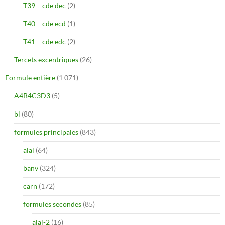
T39 – cde dec
(2)
T40 – cde ecd
(1)
T41 – cde edc
(2)
Tercets excentriques
(26)
Formule entière
(1 071)
A4B4C3D3
(5)
bl
(80)
formules principales
(843)
alal
(64)
banv
(324)
carn
(172)
formules secondes
(85)
alal-2
(16)