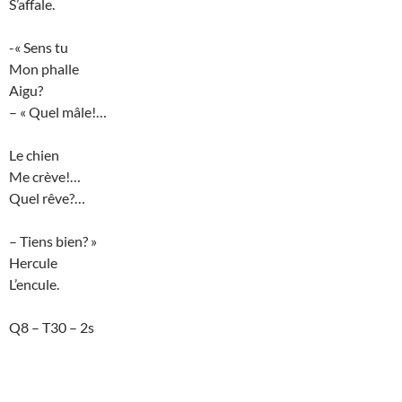
S’affale.
-« Sens tu
Mon phalle
Aigu?
– « Quel mâle!…
Le chien
Me crève!…
Quel rêve?…
– Tiens bien? »
Hercule
L’encule.
Q8 – T30 – 2s