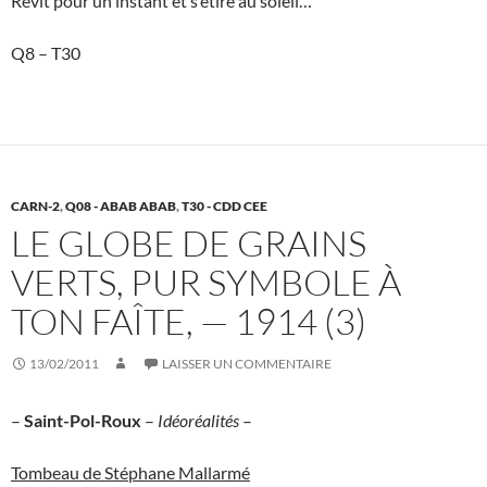
Revit pour un instant et s’étire au soleil…
Q8 – T30
CARN-2
,
Q08 - ABAB ABAB
,
T30 - CDD CEE
LE GLOBE DE GRAINS
VERTS, PUR SYMBOLE À
TON FAÎTE, — 1914 (3)
13/02/2011
LAISSER UN COMMENTAIRE
–
Saint-Pol-Roux
–
Idéoréalités
–
Tombeau de Stéphane Mallarmé