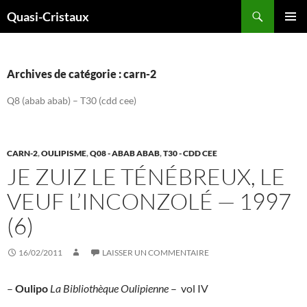
Aller
Recherche
Quasi-Cristaux
au
MENU
contenu
PRINCI
Archives de catégorie : carn-2
Q8 (abab abab) – T30 (cdd cee)
CARN-2
,
OULIPISME
,
Q08 - ABAB ABAB
,
T30 - CDD CEE
JE ZUIZ LE TÉNÉBREUX, LE
VEUF L’INCONZOLÉ — 1997
(6)
16/02/2011
LAISSER UN COMMENTAIRE
–
Oulipo
La Bibliothèque Oulipienne
– vol IV