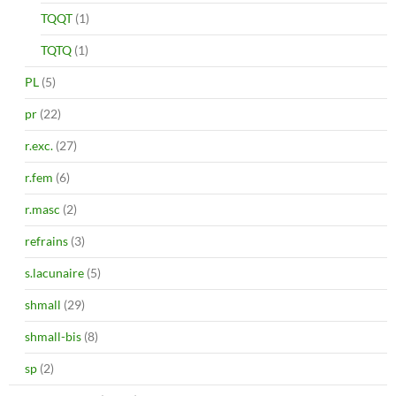
TQQT
(1)
TQTQ
(1)
PL
(5)
pr
(22)
r.exc.
(27)
r.fem
(6)
r.masc
(2)
refrains
(3)
s.lacunaire
(5)
shmall
(29)
shmall-bis
(8)
sp
(2)