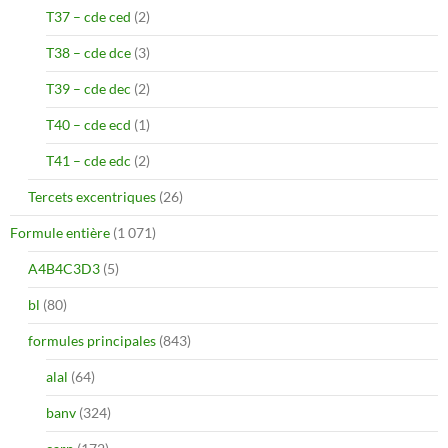
T37 – cde ced
(2)
T38 – cde dce
(3)
T39 – cde dec
(2)
T40 – cde ecd
(1)
T41 – cde edc
(2)
Tercets excentriques
(26)
Formule entière
(1 071)
A4B4C3D3
(5)
bl
(80)
formules principales
(843)
alal
(64)
banv
(324)