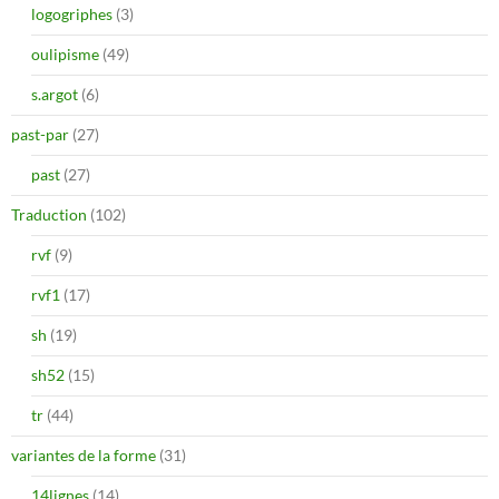
logogriphes
(3)
oulipisme
(49)
s.argot
(6)
past-par
(27)
past
(27)
Traduction
(102)
rvf
(9)
rvf1
(17)
sh
(19)
sh52
(15)
tr
(44)
variantes de la forme
(31)
14lignes
(14)