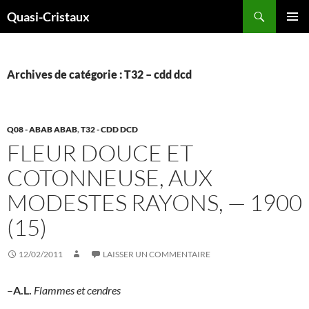
Aller
Recherche
Quasi-Cristaux
au
MENU
contenu
PRINCI
Archives de catégorie : T32 – cdd dcd
Q08 - ABAB ABAB
,
T32 - CDD DCD
FLEUR DOUCE ET
COTONNEUSE, AUX
MODESTES RAYONS, — 1900
(15)
12/02/2011
LAISSER UN COMMENTAIRE
–
A.L.
Flammes et cendres