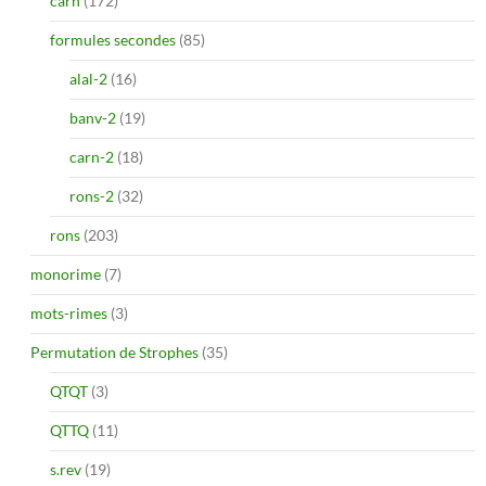
carn
(172)
formules secondes
(85)
alal-2
(16)
banv-2
(19)
carn-2
(18)
rons-2
(32)
rons
(203)
monorime
(7)
mots-rimes
(3)
Permutation de Strophes
(35)
QTQT
(3)
QTTQ
(11)
s.rev
(19)