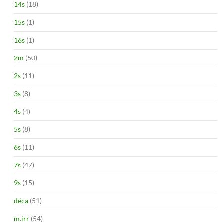
14s
(18)
15s
(1)
16s
(1)
2m
(50)
2s
(11)
3s
(8)
4s
(4)
5s
(8)
6s
(11)
7s
(47)
9s
(15)
déca
(51)
m.irr
(54)