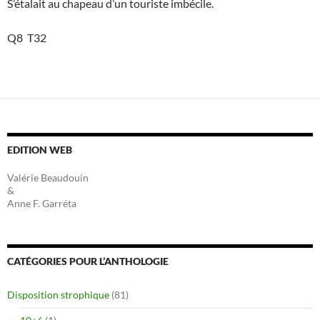
S’étalait au chapeau d’un touriste imbécile.
Q8 T32
EDITION WEB
Valérie Beaudouin
&
Anne F. Garréta
CATÉGORIES POUR L’ANTHOLOGIE
Disposition strophique
(81)