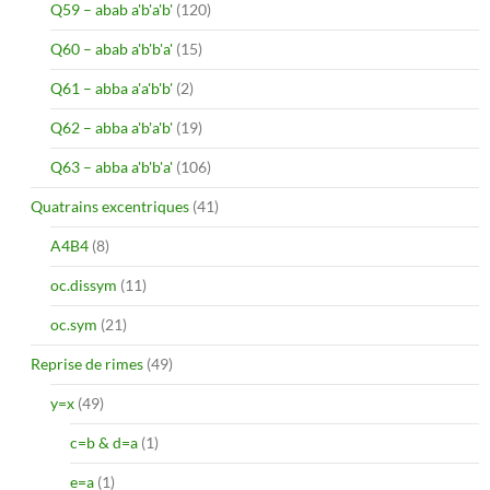
Q59 – abab a'b'a'b'
(120)
Q60 – abab a'b'b'a'
(15)
Q61 – abba a'a'b'b'
(2)
Q62 – abba a'b'a'b'
(19)
Q63 – abba a'b'b'a'
(106)
Quatrains excentriques
(41)
A4B4
(8)
oc.dissym
(11)
oc.sym
(21)
Reprise de rimes
(49)
y=x
(49)
c=b & d=a
(1)
e=a
(1)