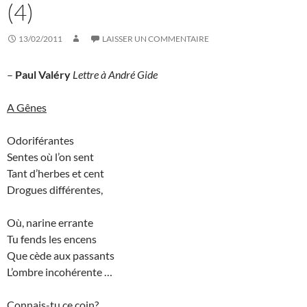
(4)
13/02/2011
LAISSER UN COMMENTAIRE
–
Paul Valéry
Lettre à André Gide
A Gênes
Odoriférantes
Sentes où l’on sent
Tant d’herbes et cent
Drogues différentes,
Où, narine errante
Tu fends les encens
Que cède aux passants
L’ombre incohérente …
Connais-tu ce coin?