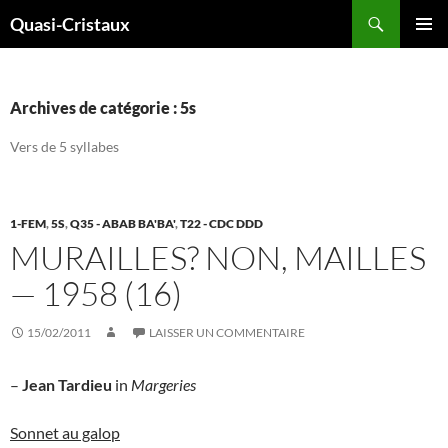
Aller
Recherche
Quasi-Cristaux
au
MENU
contenu
PRINCI
Archives de catégorie : 5s
Vers de 5 syllabes
1-FEM
,
5S
,
Q35 - ABAB BA'BA'
,
T22 - CDC DDD
MURAILLES? NON, MAILLES
— 1958 (16)
15/02/2011
LAISSER UN COMMENTAIRE
–
Jean Tardieu
in
Margeries
Sonnet au galop