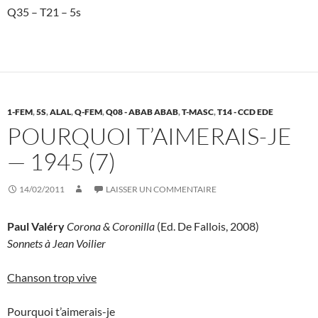
Q35 – T21 – 5s
1-FEM
,
5S
,
ALAL
,
Q-FEM
,
Q08 - ABAB ABAB
,
T-MASC
,
T14 - CCD EDE
POURQUOI T’AIMERAIS-JE
— 1945 (7)
14/02/2011
LAISSER UN COMMENTAIRE
Paul Valéry
Corona & Coronilla
(Ed. De Fallois, 2008)
Sonnets à Jean Voilier
Chanson trop vive
Pourquoi t’aimerais-je