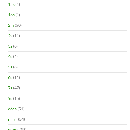
15s
(1)
16s
(1)
2m
(50)
2s
(11)
3s
(8)
4s
(4)
5s
(8)
6s
(11)
7s
(47)
9s
(15)
déca
(51)
m.irr
(54)
mono
(38)