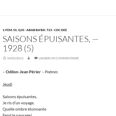
1-FEM
,
5S
,
Q35 - ABAB BA'BA'
,
T23 - CDC DEE
SAISONS ÉPUISANTES, —
1928 (5)
14/02/2011
LAISSER UN COMMENTAIRE
–
Odilon-Jean Périer
–
Poèmes
Jeudi
Saisons épuisantes,
Je ris d’un voyage.
Quelle ombre étonnante
Fend le paysage!