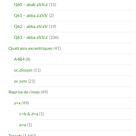
Q60 – abab a'b'b'a'
(15)
Q61 – abba a'a'b'b'
(2)
Q62 – abba a'b'a'b'
(19)
Q63 – abba a'b'b'a'
(106)
Quatrains excentriques
(41)
A4B4
(8)
oc.dissym
(11)
oc.sym
(21)
Reprise de rimes
(49)
y=x
(49)
c=b & d=a
(1)
e=a
(1)
Tercets
(1 660)