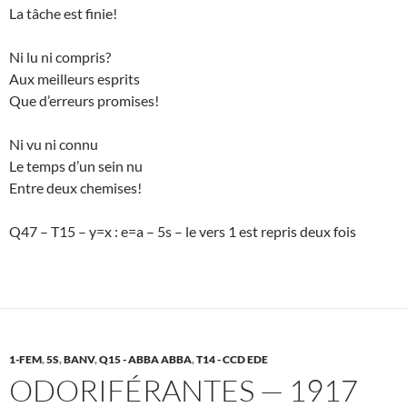
La tâche est finie!
Ni lu ni compris?
Aux meilleurs esprits
Que d’erreurs promises!
Ni vu ni connu
Le temps d’un sein nu
Entre deux chemises!
Q47 – T15 – y=x : e=a – 5s – le vers 1 est repris deux fois
1-FEM
,
5S
,
BANV
,
Q15 - ABBA ABBA
,
T14 - CCD EDE
ODORIFÉRANTES — 1917