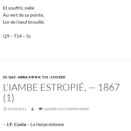
Et souffrir, mêlé
Au vert de sa pointe,
L’or de l’oeuf brouillé.
Q9 – T14 – 5s
5S
,
Q63 - ABBA A'B'B'A'
,
T15 - CCD EED
L’IAMBE ESTROPIÉ, — 1867
(1)
07/02/2011
LAISSER UN COMMENTAIRE
–
J.F. Costa
–
La Harpe éolienne