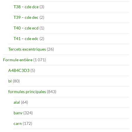
T38 – cde dce
(3)
T39 – cde dec
(2)
T40 – cde ecd
(1)
T41 – cde edc
(2)
Tercets excentriques
(26)
Formule entière
(1 071)
A4B4C3D3
(5)
bl
(80)
formules principales
(843)
alal
(64)
banv
(324)
carn
(172)