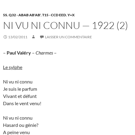
5S
,
Q32 - ABAB AB'AB'
,
T15 - CCD EED
,
Y=X
NI VU NI CONNU — 1922 (2)
13/02/2011
LAISSER UN COMMENTAIRE
–
Paul Valéry
–
Charmes
–
Le sylphe
Ni vu ni connu
Je suis le parfum
Vivant et défunt
Dans le vent venu!
Ni vu ni connu
Hasard ou génie?
A peine venu