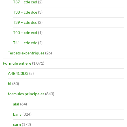
T37 – cde ced
(2)
T38 – cde dce
(3)
T39 – cde dec
(2)
T40 – cde ecd
(1)
T41 – cde edc
(2)
Tercets excentriques
(26)
Formule entière
(1 071)
A4B4C3D3
(5)
bl
(80)
formules principales
(843)
alal
(64)
banv
(324)
carn
(172)