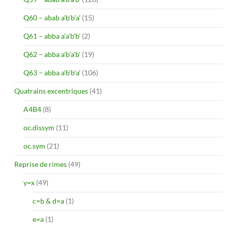
Q60 – abab a'b'b'a'
(15)
Q61 – abba a'a'b'b'
(2)
Q62 – abba a'b'a'b'
(19)
Q63 – abba a'b'b'a'
(106)
Quatrains excentriques
(41)
A4B4
(8)
oc.dissym
(11)
oc.sym
(21)
Reprise de rimes
(49)
y=x
(49)
c=b & d=a
(1)
e=a
(1)