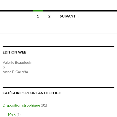
Navigation
1
2
SUIVANT →
des
articles
EDITION WEB
Valérie Beaudouin
&
Anne F. Garréta
CATÉGORIES POUR L’ANTHOLOGIE
Disposition strophique
(81)
10+6
(1)