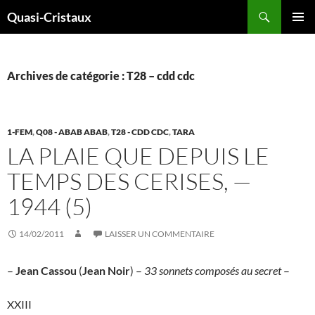
Aller
Recherche
Quasi-Cristaux
au
MENU
contenu
PRINCI
Archives de catégorie : T28 – cdd cdc
1-FEM
,
Q08 - ABAB ABAB
,
T28 - CDD CDC
,
TARA
LA PLAIE QUE DEPUIS LE
TEMPS DES CERISES, —
1944 (5)
14/02/2011
LAISSER UN COMMENTAIRE
–
Jean Cassou
(
Jean Noir
) –
33 sonnets composés au secret
–
XXIII