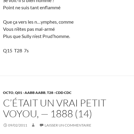
Se voit-il si bien nommé ?
Point ne suis tant enflammé
Que ça vers les n…ymphes, comme
Vous n’êtes pas mal-armé
Plus que Sully n’est Prud’homme.
Q15 T28 7s
OCTO
,
Q01 - AABB AABB
,
T28 - CDD CDC
C’ÉTAIT UN VRAI PETIT
VOYOU, — 1888 (14)
09/02/2011
LAISSER UN COMMENTAIRE