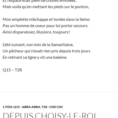
Et l’espace était plein de choses envolées.
Mais voilà qu’en mettant les pieds sur le ponton,
Mon emplette m’échappe et tombe dans la Seine:
Pas un homme de coeur pour lui porter secours.
Ainsi disparaissez, illusions, toujours!
L’été suivant, non loin de la Samaritaine,
Un pêcheur qui n’avait rien pris depuis trois jours
En retirant sa ligne y vit une baleine.
Q15 – T28
1-FEM
,
Q15 - ABBA ABBA
,
T28 - CDD CDC
DEPUIS CHOISY-LE-ROI