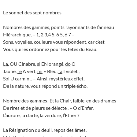
Le sonnet des sept nombres
Nombres des gammes, points rayonnants de l’anneau
Hiérarchique, – 1, 2,3,4 5, 6 5, 6 7 –
Sons, voyelles, couleurs vous répondent, car c’est
Vous qui les ordonnez pour les fêtes du Beau.
La
, OU Cinabre,
si
EN orangé,
do
O
Jaune,
ré
A vert,
mi
E Bleu,
fa
I violet ,
Sol
U carmin .. – Ainsi, mystérieux effet,
De la nature, vous répond un triple écho,
Nombre des gammes! Et la Chair, faible, en des drames
De rires et de pleurs se délecte . – O d’Enfer,
L’aurore, la clarté, la verdure, l’Ether ?
La Résignation du deuil, repos des âmes,