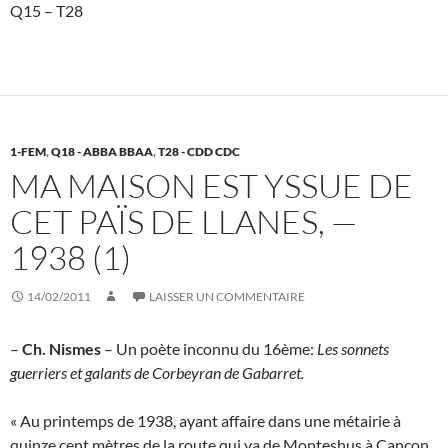
Q15 – T28
1-FEM
,
Q18 - ABBA BBAA
,
T28 - CDD CDC
MA MAISON EST YSSUE DE
CET PAÏS DE LLANES, —
1938 (1)
14/02/2011
LAISSER UN COMMENTAIRE
–
Ch. Nismes
– Un poète inconnu du 16ème:
Les sonnets
guerriers et galants de Corbeyran de Gabarret.
« Au printemps de 1938, ayant affaire dans une métairie à
quinze cent mètres de la route qui va de Monteshus à Cancon