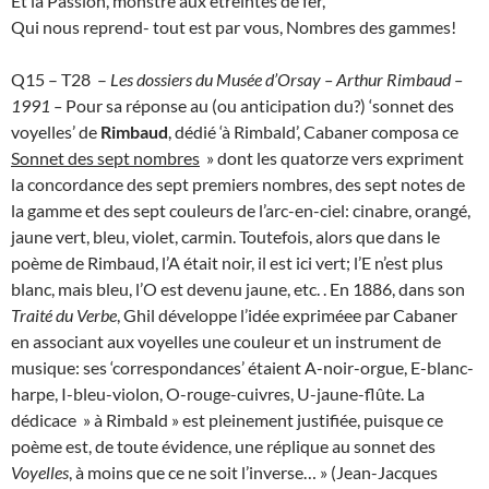
Et la Passion, monstre aux étreintes de fer,
Qui nous reprend- tout est par vous, Nombres des gammes!
Q15 – T28 –
Les dossiers du Musée d’Orsay – Arthur Rimbaud –
1991 –
Pour sa réponse au (ou anticipation du?) ‘sonnet des
voyelles’ de
Rimbaud
, dédié ‘à Rimbald’, Cabaner composa ce
Sonnet des sept nombres
» dont les quatorze vers expriment
la concordance des sept premiers nombres, des sept notes de
la gamme et des sept couleurs de l’arc-en-ciel: cinabre, orangé,
jaune vert, bleu, violet, carmin. Toutefois, alors que dans le
poème de Rimbaud, l’A était noir, il est ici vert; l’E n’est plus
blanc, mais bleu, l’O est devenu jaune, etc. . En 1886, dans son
Traité du Verbe
, Ghil développe l’idée expriméee par Cabaner
en associant aux voyelles une couleur et un instrument de
musique: ses ‘correspondances’ étaient A-noir-orgue, E-blanc-
harpe, I-bleu-violon, O-rouge-cuivres, U-jaune-flûte. La
dédicace » à Rimbald » est pleinement justifiée, puisque ce
poème est, de toute évidence, une réplique au sonnet des
Voyelles
, à moins que ce ne soit l’inverse… » (Jean-Jacques