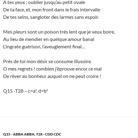
A tes yeux ; oublier jusqu’au petit ovale
De ta face, et, mon front dans le frais intervalle
De tes seins, sangloter des larmes sans espoir.
Mes pleurs sont un poison trés lent que je veux boire,
Au lieu de mendier en quelque amour banal
L’ingrate guérison, l’aveuglement final…
Prés de toi mon désir se consume illusoire.
O mes regrets ! combien j’éprouve encor ce mal
De rêver au bonheur auquel on ne peut croire !
Q15 -T28 – c=a*, d=b*
Q15 - ABBA ABBA
,
T28 - CDD CDC