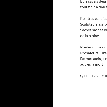
Et je savais déjà
tout finir, à fini
Peintres échafau
Sculpteurs agri
Sachez sachez bi
de la bibine
Poètes qui sonde
Prosateurs! Dra
De mes amis je n
autres la mort
Q11 – T23 – m.ir