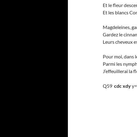
Et le fleur desc
Et les blancs Co
Magdeleines, gar
Gardez le cinnam
Leurs cheveux es
Pour moi, dans l
Parmi les nymph
J’effeuillerai la 
Q59
cdc xdy
y=