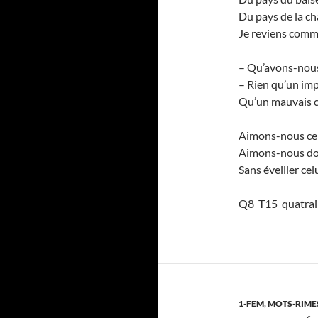
Du pays de la ch
Je reviens comme
– Qu’avons-nous
– Rien qu’un imp
Qu’un mauvais c
Aimons-nous cep
Aimons-nous dou
Sans éveiller cel
Q8 T15 quatrain
1-FEM
,
MOTS-RIME