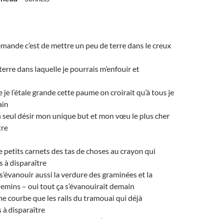
emande c’est de mettre un peu de terre dans le creux
terre dans laquelle je pourrais m’enfouir et
e l’étale grande cette paume on croirait qu’à tous je
ain
 seul désir mon unique but et mon vœu le plus cher
tre
de petits carnets des tas de choses au crayon qui
s à disparaître
’évanouir aussi la verdure des graminées et la
emins – oui tout ça s’évanouirait demain
me courbe que les rails du tramouai qui déjà
 à disparaître