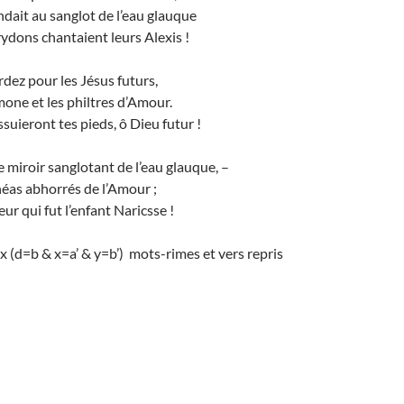
endait au sanglot de l’eau glauque
rydons chantaient leurs Alexis !
dez pour les Jésus futurs,
one et les philtres d’Amour.
suieront tes pieds, ô Dieu futur !
e miroir sanglotant de l’eau glauque, –
éas abhorrés de l’Amour ;
fleur qui fut l’enfant Naricsse !
x (d=b & x=a’ & y=b’) mots-rimes et vers repris