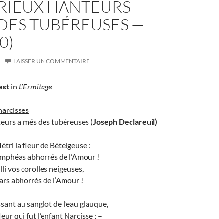
RIEUX HANTEURS
DES TUBÉREUSES —
0)
LAISSER UN COMMENTAIRE
est
in
L’Ermitage
 narcisses
eurs aimés des tubéreuses (
Joseph Declareuil)
létri la fleur de Bételgeuse :
mphéas abhorrés de l’Amour !
illi vos corolles neigeuses,
ars abhorrés de l’Amour !
issant au sanglot de l’eau glauque,
fleur qui fut l’enfant Narcisse ; –