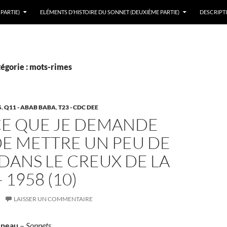
PARTIE)
ELÉMENTS D’HISTOIRE DU SONNET (DEUXIÈME PARTIE)
DESCRIPTI
tégorie : mots-rimes
S
,
Q11 - ABAB BABA
,
T23 - CDC DEE
CE QUE JE DEMANDE
DE METTRE UN PEU DE
DANS LE CREUX DE LA
 1958 (10)
LAISSER UN COMMENTAIRE
neau
–
Sonnets