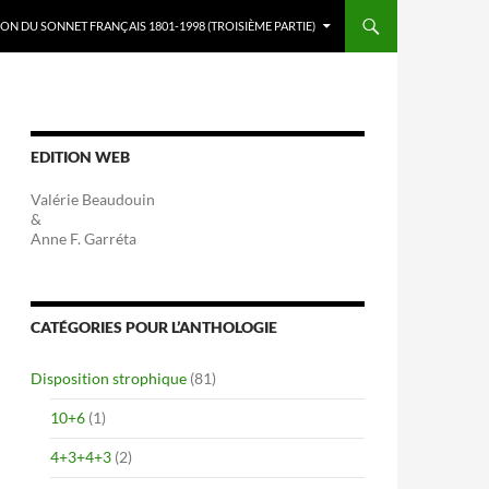
ON DU SONNET FRANÇAIS 1801-1998 (TROISIÈME PARTIE)
EDITION WEB
Valérie Beaudouin
&
Anne F. Garréta
CATÉGORIES POUR L’ANTHOLOGIE
Disposition strophique
(81)
10+6
(1)
4+3+4+3
(2)