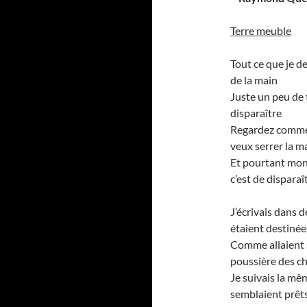
Terre meuble
Tout ce que je d
de la main
Juste un peu de 
disparaître
Regardez comme j
veux serrer la m
Et pourtant mon
c’est de disparaî
J’écrivais dans 
étaient destinée
Comme allaient s
poussière des ch
Je suivais la mê
semblaient prêts