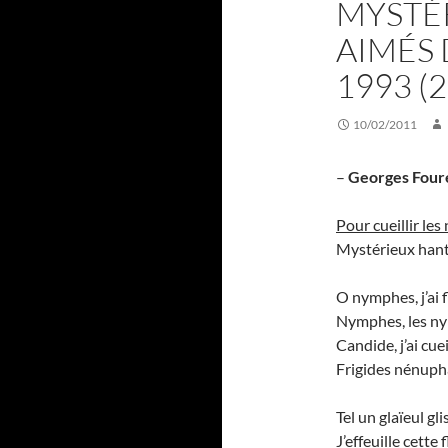
MYSTÉ
AIMÉS 
1993 (2
10/02/2011
–
Georges Four
Pour cueillir les
Mystérieux hant
O nymphes, j’ai f
Nymphes, les ny
Candide, j’ai cue
Frigides nénuph
Tel un glaïeul gl
J’effeuille cette 