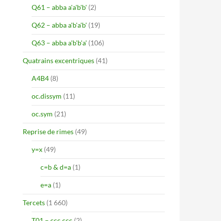
Q61 – abba a'a'b'b'
(2)
Q62 – abba a'b'a'b'
(19)
Q63 – abba a'b'b'a'
(106)
Quatrains excentriques
(41)
A4B4
(8)
oc.dissym
(11)
oc.sym
(21)
Reprise de rimes
(49)
y=x
(49)
c=b & d=a
(1)
e=a
(1)
Tercets
(1 660)
T01 – ccc ccc
(2)