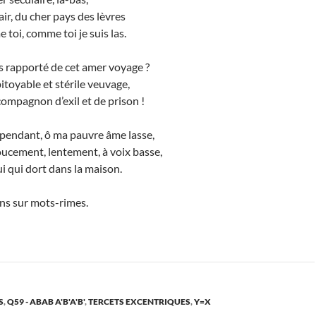
air, du cher pays des lèvres
 toi, comme toi je suis las.
 rapporté de cet amer voyage ?
itoyable et stérile veuvage,
ompagnon d’exil et de prison !
endant, ô ma pauvre âme lasse,
cement, lentement, à voix basse,
ui qui dort dans la maison.
s sur mots-rimes.
S
,
Q59 - ABAB A'B'A'B'
,
TERCETS EXCENTRIQUES
,
Y=X