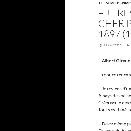
1-FEM
,
MOTS-RIME
– JE R
CHER P
1897 (1
11/02/2011
–
Albert Giraud
La douce rencon
– Je reviens d’u
A pays des baiser
Crépuscule des ch
Tout s’est fané, to
– De ce même pay
Du pays du baiser