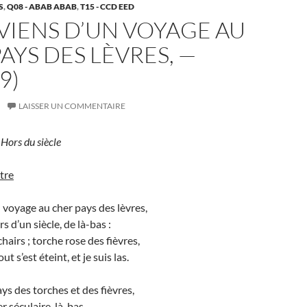
S
,
Q08 - ABAB ABAB
,
T15 - CCD EED
EVIENS D’UN VOYAGE AU
AYS DES LÈVRES, —
9)
LAISSER UN COMMENTAIRE
Hors du siècle
tre
n voyage au cher pays des lèvres,
s d’un siècle, de là-bas :
airs ; torche rose des fièvres,
ut s’est éteint, et je suis las.
s des torches et des fièvres,
 séculaire, là-bas,