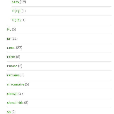
s.rev
(19)
TQQT
(1)
TQTQ
(1)
PL
(5)
pr
(22)
r.exc.
(27)
r.fem
(6)
r.masc
(2)
refrains
(3)
s.lacunaire
(5)
shmall
(29)
shmall-bis
(8)
sp
(2)