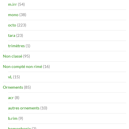
m.irr
(54)
mono
(38)
octo
(223)
tara
(23)
trimètres
(1)
Non classé
(95)
Non compté non rimé
(16)
vL
(15)
Ornements
(85)
acr
(8)
autres ornements
(10)
b.rim
(9)
homophonie
(2)