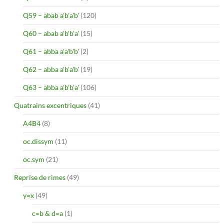
Q59 – abab a'b'a'b'
(120)
Q60 – abab a'b'b'a'
(15)
Q61 – abba a'a'b'b'
(2)
Q62 – abba a'b'a'b'
(19)
Q63 – abba a'b'b'a'
(106)
Quatrains excentriques
(41)
A4B4
(8)
oc.dissym
(11)
oc.sym
(21)
Reprise de rimes
(49)
y=x
(49)
c=b & d=a
(1)