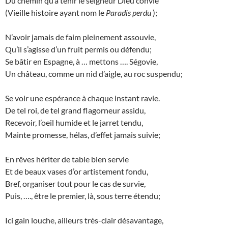
Du chemin qu’à tenir le seigneur Dieu convie
(Vieille histoire ayant nom le
Paradis perdu
);
N’avoir jamais de faim pleinement assouvie,
Qu’il s’agisse d’un fruit permis ou défendu;
Se bâtir en Espagne, à … mettons …. Ségovie,
Un château, comme un nid d’aigle, au roc suspendu;
Se voir une espérance à chaque instant ravie.
De tel roi, de tel grand flagorneur assidu,
Recevoir, l’oeil humide et le jarret tendu,
Mainte promesse, hélas, d’effet jamais suivie;
En rêves hériter de table bien servie
Et de beaux vases d’or artistement fondu,
Bref, organiser tout pour le cas de survie,
Puis, …., être le premier, là, sous terre étendu;
Ici gain louche, ailleurs très-clair désavantage,