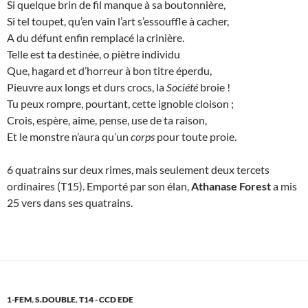
Si quelque brin de fil manque à sa boutonnière,
Si tel toupet, qu’en vain l’art s’essouffle à cacher,
A du défunt enfin remplacé la crinière.
Telle est ta destinée, o piètre individu
Que, hagard et d’horreur à bon titre éperdu,
Pieuvre aux longs et durs crocs, la
Société
broie !
Tu peux rompre, pourtant, cette ignoble cloison ;
Crois, espère, aime, pense, use de ta raison,
Et le monstre n’aura qu’un
corps
pour toute proie.
6 quatrains sur deux rimes, mais seulement deux tercets
ordinaires (T15). Emporté par son élan,
Athanase Forest
a mis
25 vers dans ses quatrains.
1-FEM
,
S.DOUBLE
,
T14 - CCD EDE