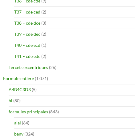
T36 – cde cde
(9)
T37 – cde ced
(2)
T38 – cde dce
(3)
T39 – cde dec
(2)
T40 – cde ecd
(1)
T41 – cde edc
(2)
Tercets excentriques
(26)
Formule entière
(1 071)
A4B4C3D3
(5)
bl
(80)
formules principales
(843)
alal
(64)
banv
(324)