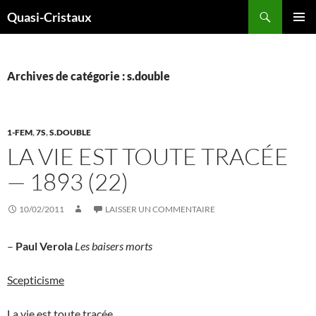
Aller
Recherche
Quasi-Cristaux
au
MENU
contenu
PRINCI
Archives de catégorie : s.double
1-FEM
,
7S
,
S.DOUBLE
LA VIE EST TOUTE TRACÉE
— 1893 (22)
10/02/2011
LAISSER UN COMMENTAIRE
–
Paul Verola
Les baisers morts
Scepticisme
La vie est toute tracée