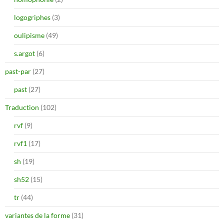
logogriphes
(3)
oulipisme
(49)
s.argot
(6)
past-par
(27)
past
(27)
Traduction
(102)
rvf
(9)
rvf1
(17)
sh
(19)
sh52
(15)
tr
(44)
variantes de la forme
(31)