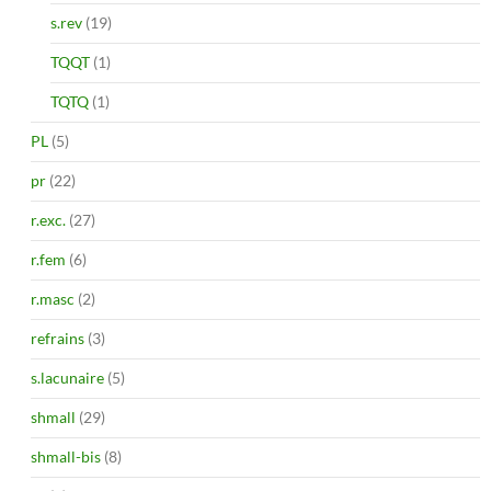
s.rev
(19)
TQQT
(1)
TQTQ
(1)
PL
(5)
pr
(22)
r.exc.
(27)
r.fem
(6)
r.masc
(2)
refrains
(3)
s.lacunaire
(5)
shmall
(29)
shmall-bis
(8)