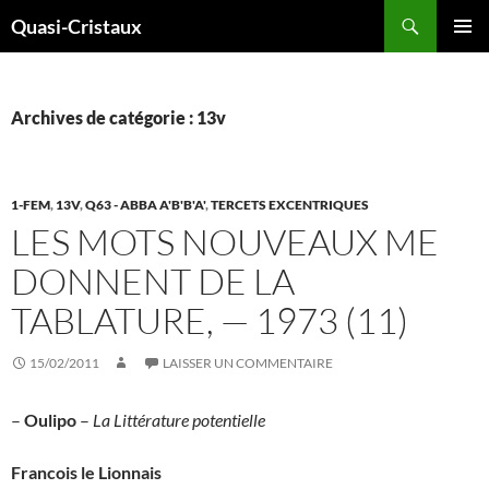
Aller
Recherche
Quasi-Cristaux
au
MENU
contenu
PRINCI
Archives de catégorie : 13v
1-FEM
,
13V
,
Q63 - ABBA A'B'B'A'
,
TERCETS EXCENTRIQUES
LES MOTS NOUVEAUX ME
DONNENT DE LA
TABLATURE, — 1973 (11)
15/02/2011
LAISSER UN COMMENTAIRE
–
Oulipo
–
La Littérature potentielle
Francois le Lionnais