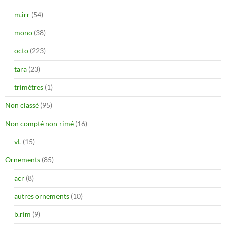
m.irr
(54)
mono
(38)
octo
(223)
tara
(23)
trimètres
(1)
Non classé
(95)
Non compté non rimé
(16)
vL
(15)
Ornements
(85)
acr
(8)
autres ornements
(10)
b.rim
(9)