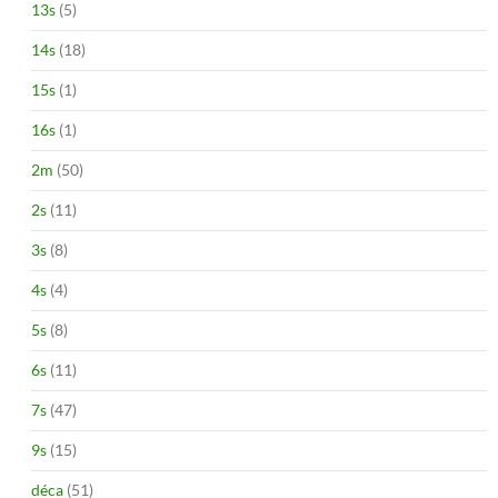
13s
(5)
14s
(18)
15s
(1)
16s
(1)
2m
(50)
2s
(11)
3s
(8)
4s
(4)
5s
(8)
6s
(11)
7s
(47)
9s
(15)
déca
(51)