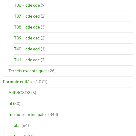
T36 – cde cde
(9)
T37 – cde ced
(2)
T38 – cde dce
(3)
T39 – cde dec
(2)
T40 – cde ecd
(1)
T41 – cde edc
(2)
Tercets excentriques
(26)
Formule entière
(1 071)
A4B4C3D3
(5)
bl
(80)
formules principales
(843)
alal
(64)