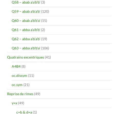
Q58 – abab a'a'b'b'
(3)
Q59 – abab a'b'a'b'
(120)
Q60 – abab a'b'b'a'
(15)
Q61 – abba a'a'b'b'
(2)
Q62 – abba a'b'a'b'
(19)
Q63 – abba a'b'b'a'
(106)
Quatrains excentriques
(41)
A4B4
(8)
oc.dissym
(11)
oc.sym
(21)
Reprise de rimes
(49)
y=x
(49)
c=b & d=a
(1)