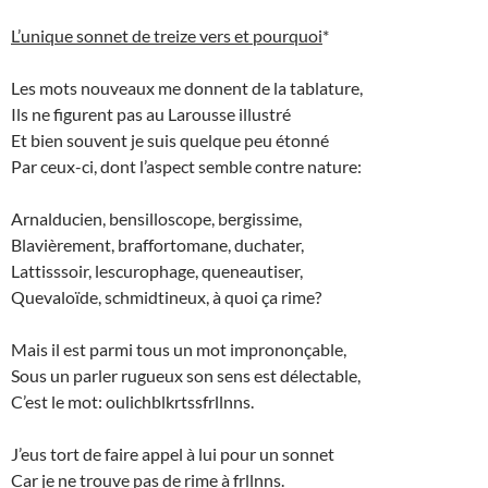
L’unique sonnet de treize vers et pourquoi
*
Les mots nouveaux me donnent de la tablature,
Ils ne figurent pas au Larousse illustré
Et bien souvent je suis quelque peu étonné
Par ceux-ci, dont l’aspect semble contre nature:
Arnalducien, bensilloscope, bergissime,
Blavièrement, braffortomane, duchater,
Lattisssoir, lescurophage, queneautiser,
Quevaloïde, schmidtineux, à quoi ça rime?
Mais il est parmi tous un mot imprononçable,
Sous un parler rugueux son sens est délectable,
C’est le mot: oulichblkrtssfrllnns.
J’eus tort de faire appel à lui pour un sonnet
Car je ne trouve pas de rime à frllnns.