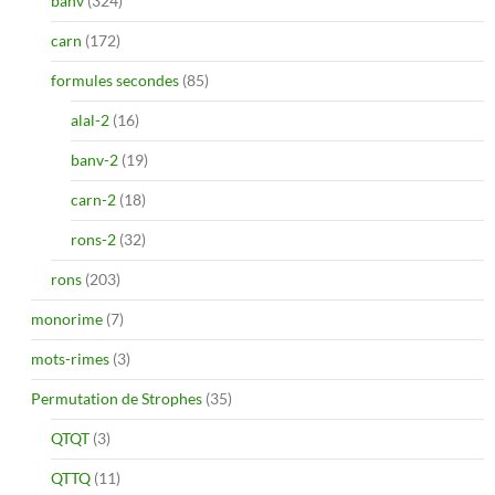
banv
(324)
carn
(172)
formules secondes
(85)
alal-2
(16)
banv-2
(19)
carn-2
(18)
rons-2
(32)
rons
(203)
monorime
(7)
mots-rimes
(3)
Permutation de Strophes
(35)
QTQT
(3)
QTTQ
(11)