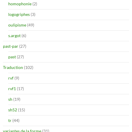
homophonie
(2)
logogriphes
(3)
oulipisme
(49)
s.argot
(6)
past-par
(27)
past
(27)
Traduction
(102)
rvf
(9)
rvf1
(17)
sh
(19)
sh52
(15)
tr
(44)
variantes de la forme
(31)