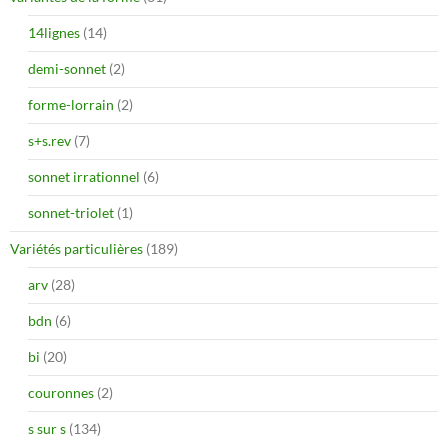
14lignes
(14)
demi-sonnet
(2)
forme-lorrain
(2)
s+s.rev
(7)
sonnet irrationnel
(6)
sonnet-triolet
(1)
Variétés particulières
(189)
arv
(28)
bdn
(6)
bi
(20)
couronnes
(2)
s sur s
(134)