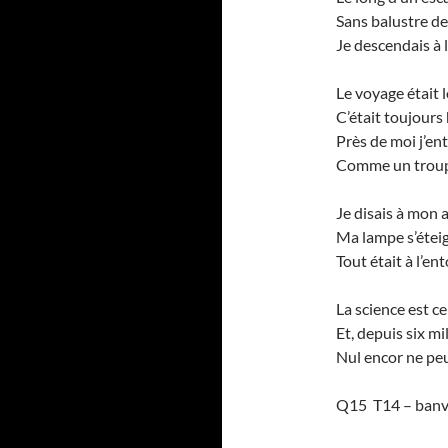
Sans balustre de
Je descendais à l
Le voyage était l
C’était toujours 
Près de moi j’en
Comme un troupe
Je disais à mon 
Ma lampe s’éteig
Tout était à l’en
La science est ce
Et, depuis six mi
Nul encor ne peut
Q15 T14 – ban