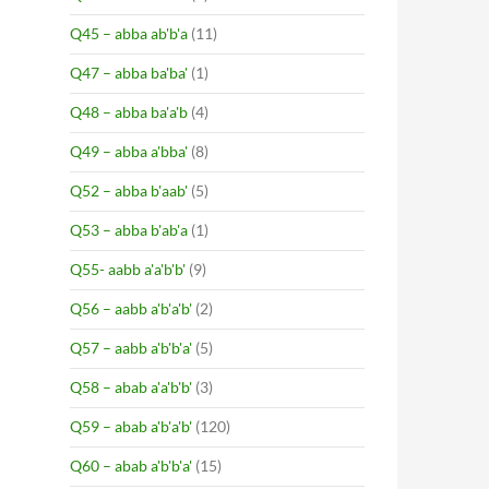
Q45 – abba ab'b'a
(11)
Q47 – abba ba'ba'
(1)
Q48 – abba ba'a'b
(4)
Q49 – abba a'bba'
(8)
Q52 – abba b'aab'
(5)
Q53 – abba b'ab'a
(1)
Q55- aabb a'a'b'b'
(9)
Q56 – aabb a'b'a'b'
(2)
Q57 – aabb a'b'b'a'
(5)
Q58 – abab a'a'b'b'
(3)
Q59 – abab a'b'a'b'
(120)
Q60 – abab a'b'b'a'
(15)