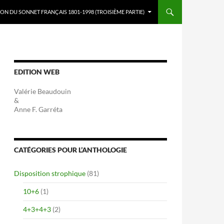
ON DU SONNET FRANÇAIS 1801-1998 (TROISIÈME PARTIE)
EDITION WEB
Valérie Beaudouin
&
Anne F. Garréta
CATÉGORIES POUR L’ANTHOLOGIE
Disposition strophique
(81)
10+6
(1)
4+3+4+3
(2)