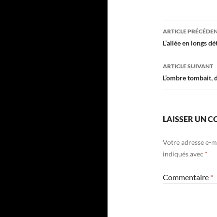
Navigati
ARTICLE PRÉCÉDE
des
L’allée en longs d
articles
ARTICLE SUIVANT
L’ombre tombait, d
LAISSER UN 
Votre adresse e-ma
indiqués avec
*
Commentaire
*