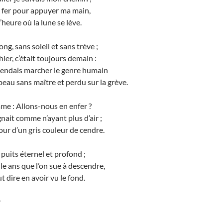
 fer pour appuyer ma main,
’heure où la lune se lève.
ong, sans soleil et sans trève ;
hier, c’était toujours demain :
tendais marcher le genre humain
au sans maître et perdu sur la grève.
ame : Allons-nous en enfer ?
nait comme n’ayant plus d’air ;
tour d’un gris couleur de cendre.
 puits éternel et profond ;
lle ans que l’on sue à descendre,
 dire en avoir vu le fond.
v