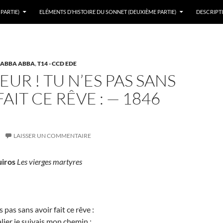
PARTIE)
ELÉMENTS D’HISTOIRE DU SONNET (DEUXIÈME PARTIE)
DESCRIPTI
- ABBA ABBA
,
T14 - CCD EDE
EUR ! TU N’ES PAS SANS
FAIT CE RÊVE : — 1846
LAISSER UN COMMENTAIRE
uiros
Les vierges martyres
s pas sans avoir fait ce rêve :
lier je suivais mon chemin ;