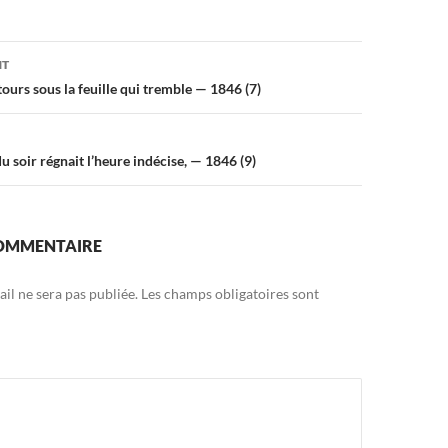
on
NT
étours sous la feuille qui tremble — 1846 (7)
u soir régnait l’heure indécise, — 1846 (9)
COMMENTAIRE
il ne sera pas publiée.
Les champs obligatoires sont