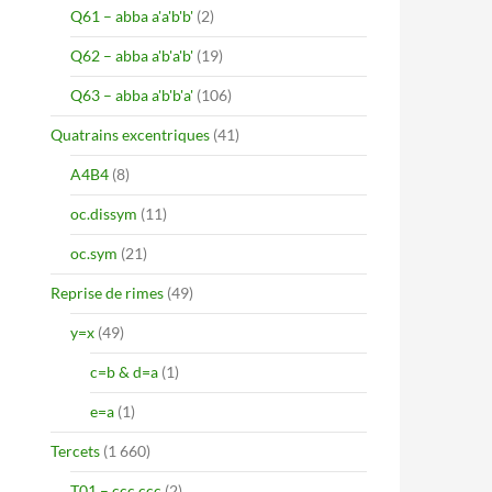
Q61 – abba a'a'b'b'
(2)
Q62 – abba a'b'a'b'
(19)
Q63 – abba a'b'b'a'
(106)
Quatrains excentriques
(41)
A4B4
(8)
oc.dissym
(11)
oc.sym
(21)
Reprise de rimes
(49)
y=x
(49)
c=b & d=a
(1)
e=a
(1)
Tercets
(1 660)
T01 – ccc ccc
(2)