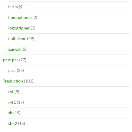
b.rim
(9)
homophonie
(2)
logogriphes
(3)
oulipisme
(49)
s.argot
(6)
past-par
(27)
past
(27)
Traduction
(102)
rvf
(9)
rvf1
(17)
sh
(19)
sh52
(15)