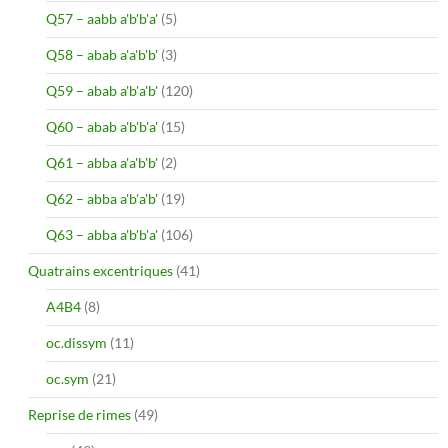
Q57 – aabb a'b'b'a'
(5)
Q58 – abab a'a'b'b'
(3)
Q59 – abab a'b'a'b'
(120)
Q60 – abab a'b'b'a'
(15)
Q61 – abba a'a'b'b'
(2)
Q62 – abba a'b'a'b'
(19)
Q63 – abba a'b'b'a'
(106)
Quatrains excentriques
(41)
A4B4
(8)
oc.dissym
(11)
oc.sym
(21)
Reprise de rimes
(49)