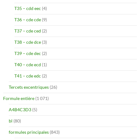
T35 – cdd eec
(4)
T36 – cde cde
(9)
T37 – cde ced
(2)
T38 – cde dce
(3)
T39 – cde dec
(2)
T40 – cde ecd
(1)
T41 – cde edc
(2)
Tercets excentriques
(26)
Formule entière
(1 071)
A4B4C3D3
(5)
bl
(80)
formules principales
(843)