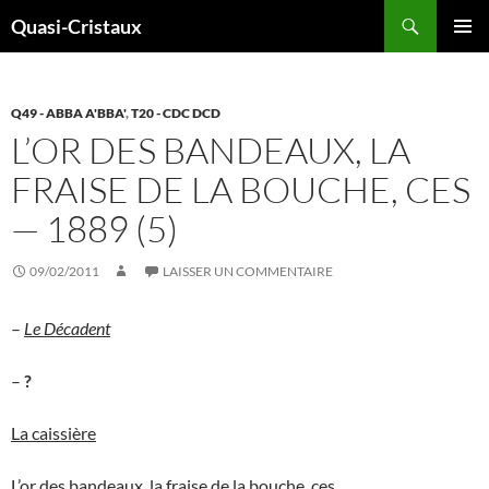
Aller
Recherche
Quasi-Cristaux
au
MENU
contenu
PRINCI
Q49 - ABBA A'BBA'
,
T20 - CDC DCD
L’OR DES BANDEAUX, LA
FRAISE DE LA BOUCHE, CES
— 1889 (5)
09/02/2011
LAISSER UN COMMENTAIRE
–
Le Décadent
–
?
La caissière
L’or des bandeaux, la fraise de la bouche, ces