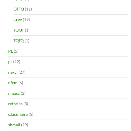
QTTQ
(11)
s.rev
(19)
TQQT
(1)
TQTQ
(1)
PL
(5)
pr
(22)
r.exc.
(27)
r.fem
(6)
r.masc
(2)
refrains
(3)
s.lacunaire
(5)
shmall
(29)