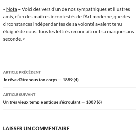
«
Nota
– Voici des vers d’un de nos sympathiques et illustres
amis, d’un des maîtres incontestés de l’Art moderne, que des
circonstances indépendantes de sa volonté avaient tenu
éloigné de nous. Tous les lettrés reconnaîtront sa marque sans
seconde. «
Navigation
ARTICLE PRÉCÉDENT
des
Je rêve d’être sous ton corps — 1889 (4)
articles
ARTICLE SUIVANT
Un très vieux temple antique s’écroulant — 1889 (6)
LAISSER UN COMMENTAIRE