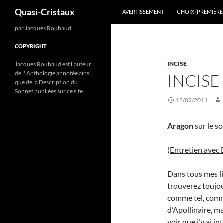
Recherche
Quasi-Cristaux
AVERTISSEMENT
CHOIX (PREMIÈRE 
Aller
par Jacques Roubaud
au
COPYRIGHT
contenu
INCISE
Jacques Roubaud est l'auteur
de l' Anthologie annotée ainsi
INCISE
que de la Description du
Sonnet publiées sur ce site.
13/02/2011
Aragon
sur le s
(
Entretien avec
Dans tous mes l
trouverez toujo
comme tel, comm
d’Apollinaire, m
voir que j’y ai i