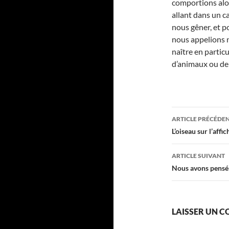
comportions alo
allant dans un c
nous gêner, et p
nous appelions n
naître en partic
d’animaux ou de
Navigati
ARTICLE PRÉCÉDE
des
L’oiseau sur l’af
articles
ARTICLE SUIVANT
Nous avons pensé 
LAISSER UN 