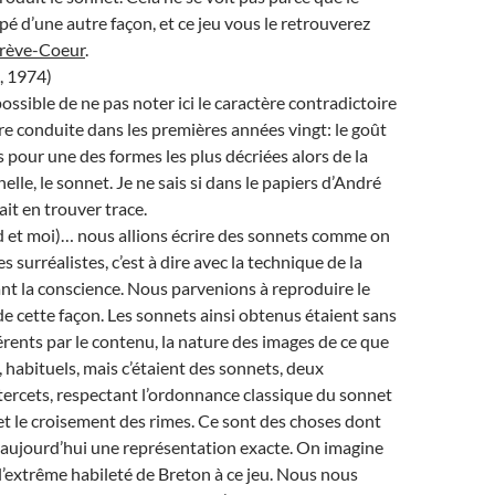
pé d’une autre façon, et ce jeu vous le retrouverez
rève-Coeur
.
l, 1974)
ossible de ne pas noter ici le caractère contradictoire
tre conduite dans les premières années vingt: le goût
 pour une des formes les plus décriées alors de la
elle, le sonnet. Je ne sais si dans le papiers d’André
it en trouver trace.
d et moi)… nous allions écrire des sonnets comme on
es surréalistes, c’est à dire avec la technique de la
ant la conscience. Nous parvenions à reproduire le
de cette façon. Les sonnets ainsi obtenus étaient sans
érents par le contenu, la nature des images de ce que
, habituels, mais c’étaient des sonnets, deux
tercets, respectant l’ordonnance classique du sonnet
 et le croisement des rimes. Ce sont des choses dont
s aujourd’hui une représentation exacte. On imagine
l’extrême habileté de Breton à ce jeu. Nous nous