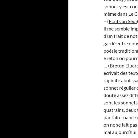
sonnet y est cou
même dans
Le C
– (
Ecrits au Seui
Il me semble imp
d’un trait de no
gardé entre nous
poésie traditionn
Breton on pourra
… (Breton Eluar
écrivait des text
rapidité aboliss
sonnet régulier 
doute assez diff
sont les sonnets
quatrains, deux 
par l’alternance
on ne se fait pa
mal aujourd’hui 