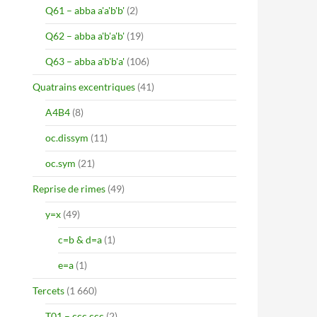
Q61 – abba a'a'b'b'
(2)
Q62 – abba a'b'a'b'
(19)
Q63 – abba a'b'b'a'
(106)
Quatrains excentriques
(41)
A4B4
(8)
oc.dissym
(11)
oc.sym
(21)
Reprise de rimes
(49)
y=x
(49)
c=b & d=a
(1)
e=a
(1)
Tercets
(1 660)
T01 – ccc ccc
(2)