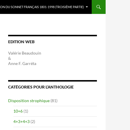
ON DU SONNET FRANÇAIS 1801-1998 (TROISIÈME PARTIE)
EDITION WEB
Valérie Beaudouin
&
Anne F. Garréta
CATÉGORIES POUR L’ANTHOLOGIE
Disposition strophique
(81)
10+6
(1)
4+3+4+3
(2)