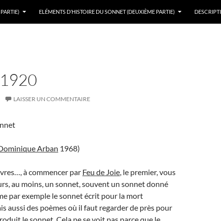
PARTIE)
ELÉMENTS D’HISTOIRE DU SONNET (DEUXIÈME PARTIE)
DESCRIPTI
 1920
LAISSER UN COMMENTAIRE
onnet
 Dominique Arban
1968)
ivres…, à commencer par
Feu de Joie
, le premier, vous
urs, au moins, un sonnet, souvent un sonnet donné
e par exemple le sonnet écrit pour la mort
ais aussi des poèmes où il faut regarder de près pour
ntroduit le sonnet. Cela ne se voit pas parce que le