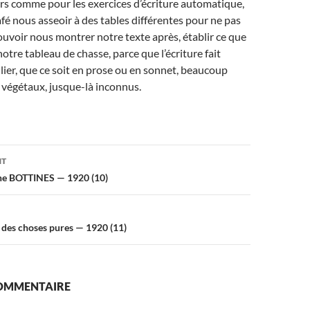
rs comme pour les exercices d’écriture automatique,
afé nous asseoir à des tables différentes pour ne pas
ouvoir nous montrer notre texte après, établir ce que
otre tableau de chasse, parce que l’écriture fait
ulier, que ce soit en prose ou en sonnet, beaucoup
 végétaux, jusque-là inconnus.
on
NT
fiche BOTTINES — 1920 (10)
des choses pures — 1920 (11)
COMMENTAIRE