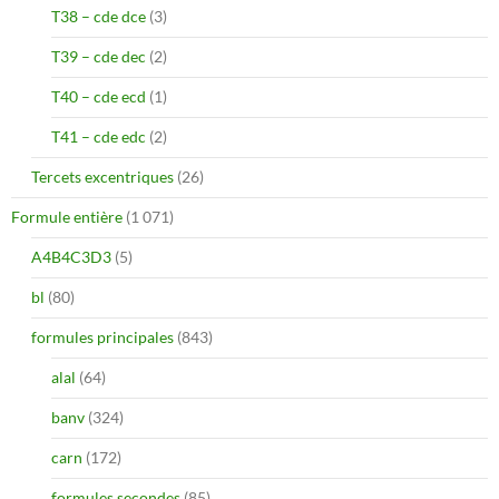
T38 – cde dce
(3)
T39 – cde dec
(2)
T40 – cde ecd
(1)
T41 – cde edc
(2)
Tercets excentriques
(26)
Formule entière
(1 071)
A4B4C3D3
(5)
bl
(80)
formules principales
(843)
alal
(64)
banv
(324)
carn
(172)
formules secondes
(85)