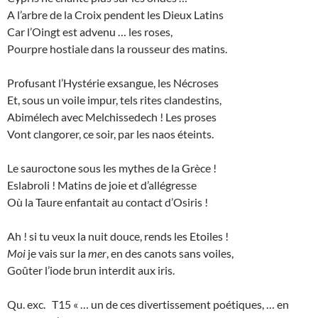
A l’arbre de la Croix pendent les Dieux Latins
Car l’Oingt est advenu … les roses,
Pourpre hostiale dans la rousseur des matins.
Profusant l’Hystérie exsangue, les Nécroses
Et, sous un voile impur, tels rites clandestins,
Abimélech avec Melchissedech ! Les proses
Vont clangorer, ce soir, par les naos éteints.
Le sauroctone sous les mythes de la Grèce !
Eslabroli ! Matins de joie et d’allégresse
Où la Taure enfantait au contact d’Osiris !
Ah ! si tu veux la nuit douce, rends les Etoiles !
Moi
je vais sur la
mer
, en des canots sans voiles,
Goûter l’iode brun interdit aux iris.
Qu. exc. T15 « … un de ces divertissement poétiques, … en