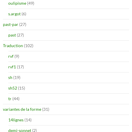
oulipisme
(49)
s.argot
(6)
past-par
(27)
past
(27)
Traduction
(102)
rvf
(9)
rvf1
(17)
sh
(19)
sh52
(15)
tr
(44)
variantes de la forme
(31)
14lignes
(14)
demi-sonnet
(2)