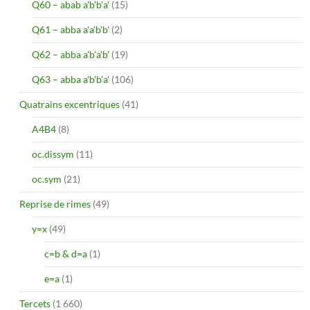
Q60 – abab a'b'b'a'
(15)
Q61 – abba a'a'b'b'
(2)
Q62 – abba a'b'a'b'
(19)
Q63 – abba a'b'b'a'
(106)
Quatrains excentriques
(41)
A4B4
(8)
oc.dissym
(11)
oc.sym
(21)
Reprise de rimes
(49)
y=x
(49)
c=b & d=a
(1)
e=a
(1)
Tercets
(1 660)