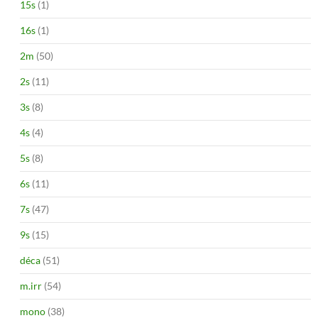
15s
(1)
16s
(1)
2m
(50)
2s
(11)
3s
(8)
4s
(4)
5s
(8)
6s
(11)
7s
(47)
9s
(15)
déca
(51)
m.irr
(54)
mono
(38)