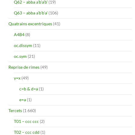
Q62 – abba a'b'a'b'
(19)
Q63 – abba a'b'b'a'
(106)
Quatrains excentriques
(41)
A4B4
(8)
oc.dissym
(11)
oc.sym
(21)
Reprise de rimes
(49)
y=x
(49)
c=b & d=a
(1)
e=a
(1)
Tercets
(1 660)
T01 – ccc ccc
(2)
T02 – ccc cdd
(1)