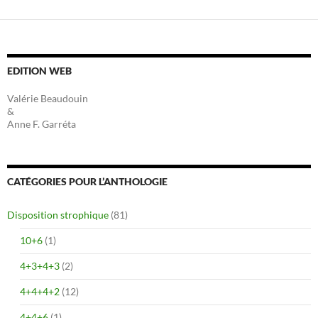
EDITION WEB
Valérie Beaudouin
&
Anne F. Garréta
CATÉGORIES POUR L’ANTHOLOGIE
Disposition strophique
(81)
10+6
(1)
4+3+4+3
(2)
4+4+4+2
(12)
4+4+6
(1)