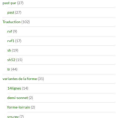
past-par
(27)
past
(27)
Traduction
(102)
rvf
(9)
rvf1
(17)
sh
(19)
sh52
(15)
tr
(44)
variantes de la forme
(31)
14lignes
(14)
demi-sonnet
(2)
forme-lorrain
(2)
s+s.rev
(7)