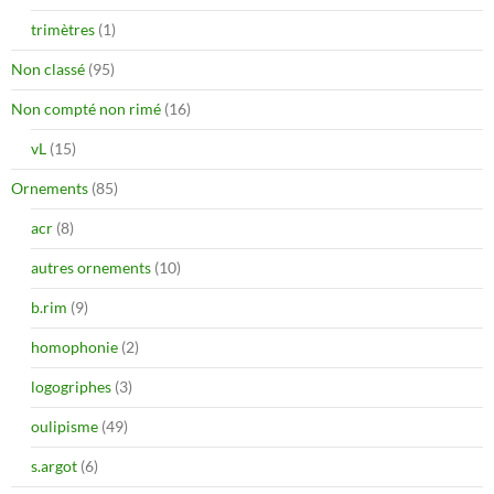
trimètres
(1)
Non classé
(95)
Non compté non rimé
(16)
vL
(15)
Ornements
(85)
acr
(8)
autres ornements
(10)
b.rim
(9)
homophonie
(2)
logogriphes
(3)
oulipisme
(49)
s.argot
(6)