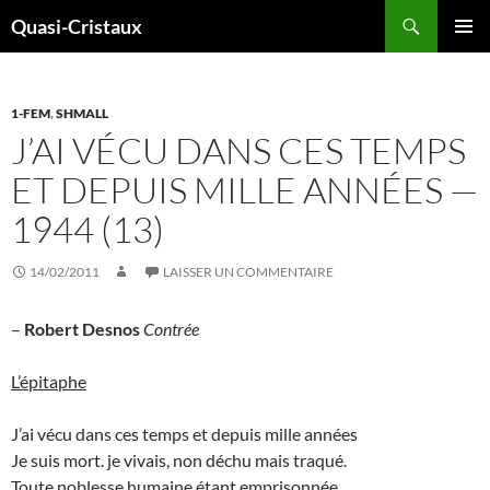
Aller
Recherche
Quasi-Cristaux
au
MENU
contenu
PRINCI
1-FEM
,
SHMALL
J’AI VÉCU DANS CES TEMPS
ET DEPUIS MILLE ANNÉES —
1944 (13)
14/02/2011
LAISSER UN COMMENTAIRE
–
Robert Desnos
Contrée
L’épitaphe
J’ai vécu dans ces temps et depuis mille années
Je suis mort. je vivais, non déchu mais traqué.
Toute noblesse humaine étant emprisonnée