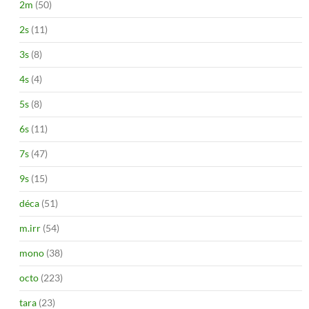
2m
(50)
2s
(11)
3s
(8)
4s
(4)
5s
(8)
6s
(11)
7s
(47)
9s
(15)
déca
(51)
m.irr
(54)
mono
(38)
octo
(223)
tara
(23)