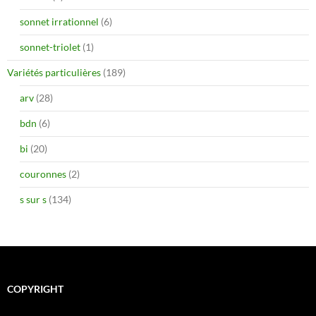
sonnet irrationnel
(6)
sonnet-triolet
(1)
Variétés particulières
(189)
arv
(28)
bdn
(6)
bi
(20)
couronnes
(2)
s sur s
(134)
COPYRIGHT