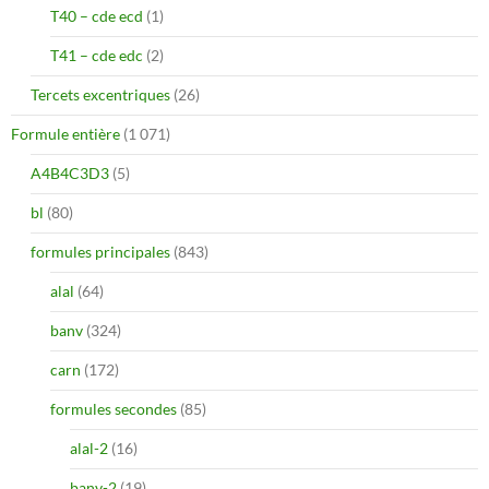
T40 – cde ecd
(1)
T41 – cde edc
(2)
Tercets excentriques
(26)
Formule entière
(1 071)
A4B4C3D3
(5)
bl
(80)
formules principales
(843)
alal
(64)
banv
(324)
carn
(172)
formules secondes
(85)
alal-2
(16)
banv-2
(19)