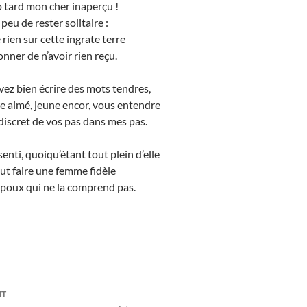
op tard mon cher inaperçu !
eu de rester solitaire :
ien sur cette ingrate terre
nner de n’avoir rien reçu.
ez bien écrire des mots tendres,
re aimé, jeune encor, vous entendre
 discret de vos pas dans mes pas.
enti, quoiqu’étant tout plein d’elle
ut faire une femme fidèle
 époux qui ne la comprend pas.
on
NT