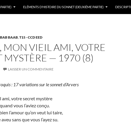
PARTIE)
ELÉMENTS D’HISTOIRE DU SONNET (DEUXIÈME PARTIE)
DESCRIPTI
ABAB BAAB
,
T15 - CCD EED
I, MON VIEIL AMI, VOTRE
 MYSTÈRE — 1970 (8)
LAISSER UN COMMENTAIRE
oquis : 17 variations sur le sonnet d’Arvers
il ami, votre secret mystère
 quand vous l’aviez conçu.
ien l’amour qu’on veut lui taire,
e aveu sans que vous l’ayez su.