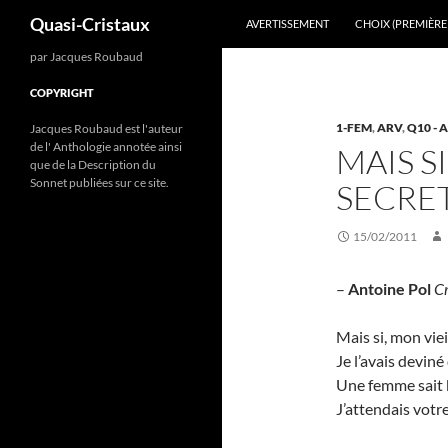
Recherche
Quasi-Cristaux
AVERTISSEMENT
CHOIX (PREMIÈRE 
Aller
par Jacques Roubaud
au
COPYRIGHT
contenu
1-FEM
,
ARV
,
Q10 - 
Jacques Roubaud est l'auteur
de l' Anthologie annotée ainsi
MAIS S
que de la Description du
Sonnet publiées sur ce site.
SECRET
15/02/2011
–
Antoine Pol
Cr
Mais si, mon vie
Je l’avais deviné
Une femme sait b
J’attendais votr