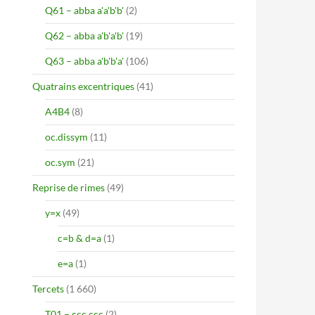
Q61 – abba a'a'b'b'
(2)
Q62 – abba a'b'a'b'
(19)
Q63 – abba a'b'b'a'
(106)
Quatrains excentriques
(41)
A4B4
(8)
oc.dissym
(11)
oc.sym
(21)
Reprise de rimes
(49)
y=x
(49)
c=b & d=a
(1)
e=a
(1)
Tercets
(1 660)
T01 – ccc ccc
(2)