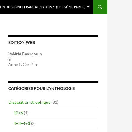
ON DU SONNET FRANÇAIS 1801-1998 (TROISIÈME PARTIE)
EDITION WEB
Valérie Beaudouin
&
Anne F. Garréta
CATÉGORIES POUR L’ANTHOLOGIE
Disposition strophique
(81)
10+6
(1)
4+3+4+3
(2)