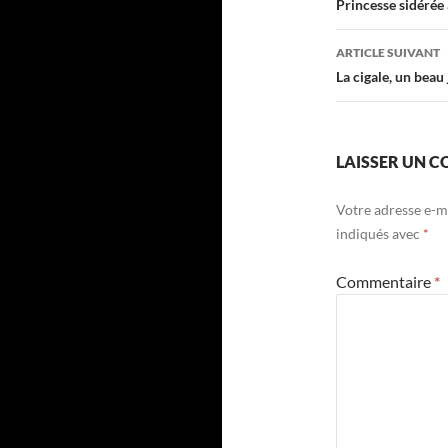
des
Princesse sidérée 
articles
ARTICLE SUIVANT
La cigale, un beau
LAISSER UN 
Votre adresse e-ma
indiqués avec
*
Commentaire
*