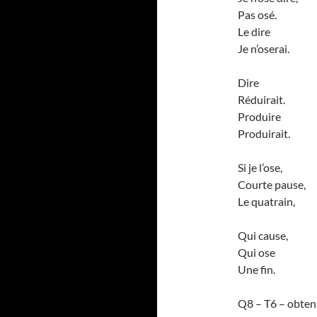
Pas osé.
Le dire
Je n’oserai.
Dire
Réduirait.
Produire
Produirait.
Si je l’ose,
Courte pause,
Le quatrain,
Qui cause,
Qui ose
Une fin.
Q8 – T6 – obtenu