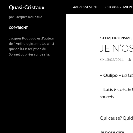
Recherche
Quasi-Cristaux
AVERTISSEMENT
CHOIX (PREMIÈRE 
Aller
par Jacques Roubaud
au
COPYRIGHT
contenu
1-FEM
,
OULIPISME
,
Jacques Roubaud est l'auteur
de l' Anthologie annotée ainsi
JE N’OS
que de la Description du
Sonnet publiées sur ce site.
15/02/2011
–
Oulipo
–
La Lit
–
Latis
Essais de
sonnets
Qui cause? Quid
Je n’ose dire,