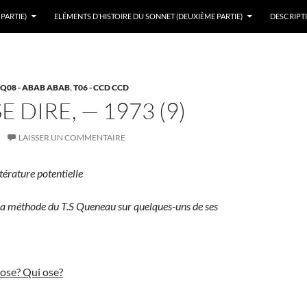
PARTIE)
ELÉMENTS D’HISTOIRE DU SONNET (DEUXIÈME PARTIE)
DESCRIPTI
Q08 - ABAB ABAB
,
T06 - CCD CCD
E DIRE, — 1973 (9)
LAISSER UN COMMENTAIRE
térature potentielle
 la méthode du T.S Queneau sur quelques-uns de ses
ose? Qui ose?