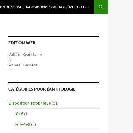
ON DU SONNET FRANÇAIS 1801-1998 (TROISIÈME PARTIE)
EDITION WEB
Valérie Beaudouin
&
Anne F. Garréta
CATÉGORIES POUR L’ANTHOLOGIE
Disposition strophique
(81)
10+6
(1)
4+3+4+3
(2)