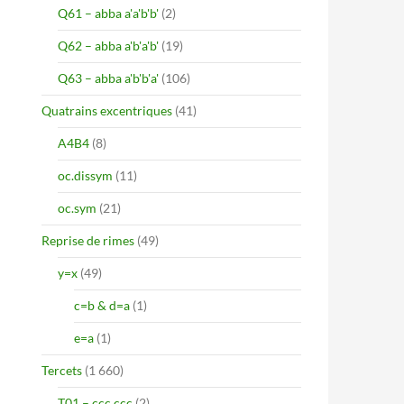
Q61 – abba a'a'b'b'
(2)
Q62 – abba a'b'a'b'
(19)
Q63 – abba a'b'b'a'
(106)
Quatrains excentriques
(41)
A4B4
(8)
oc.dissym
(11)
oc.sym
(21)
Reprise de rimes
(49)
y=x
(49)
c=b & d=a
(1)
e=a
(1)
Tercets
(1 660)
T01 – ccc ccc
(2)