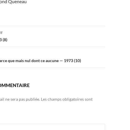
mond Queneau
on
NT
 (8)
arce que mais nul dont ce aucune — 1973 (10)
COMMENTAIRE
il ne sera pas publiée.
Les champs obligatoires sont