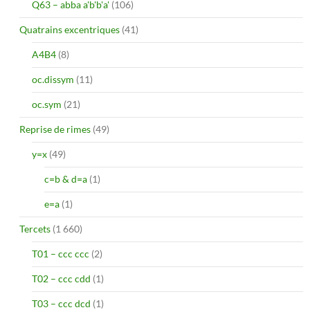
Q63 – abba a'b'b'a'
(106)
Quatrains excentriques
(41)
A4B4
(8)
oc.dissym
(11)
oc.sym
(21)
Reprise de rimes
(49)
y=x
(49)
c=b & d=a
(1)
e=a
(1)
Tercets
(1 660)
T01 – ccc ccc
(2)
T02 – ccc cdd
(1)
T03 – ccc dcd
(1)