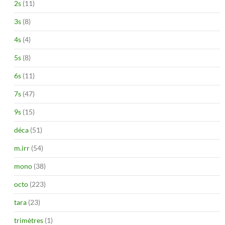
2s
(11)
3s
(8)
4s
(4)
5s
(8)
6s
(11)
7s
(47)
9s
(15)
déca
(51)
m.irr
(54)
mono
(38)
octo
(223)
tara
(23)
trimètres
(1)