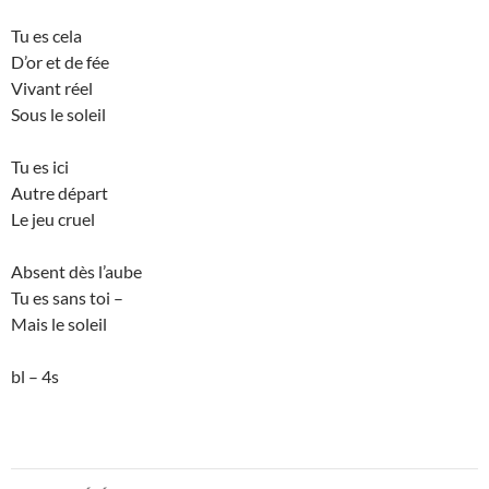
Tu es cela
D’or et de fée
Vivant réel
Sous le soleil
Tu es ici
Autre départ
Le jeu cruel
Absent dès l’aube
Tu es sans toi –
Mais le soleil
bl – 4s
Navigation