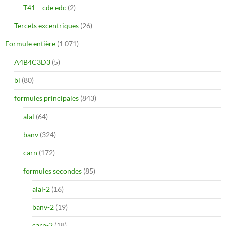
T41 – cde edc
(2)
Tercets excentriques
(26)
Formule entière
(1 071)
A4B4C3D3
(5)
bl
(80)
formules principales
(843)
alal
(64)
banv
(324)
carn
(172)
formules secondes
(85)
alal-2
(16)
banv-2
(19)
carn-2
(18)