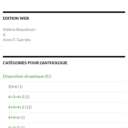
EDITION WEB
Valérie Beaudouin
&
Anne F. Garréta
CATÉGORIES POUR L’ANTHOLOGIE
Disposition strophique
(81)
10+6
(1)
4+3+4+3
(2)
4+4+4+2
(12)
4+4+6
(1)
4+7+3
(1)