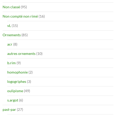
Non classé
(95)
Non compté non rimé
(16)
vL
(15)
Ornements
(85)
acr
(8)
autres ornements
(10)
b.rim
(9)
homophonie
(2)
logogriphes
(3)
oulipisme
(49)
s.argot
(6)
past-par
(27)