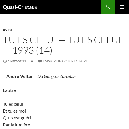
Aller
Recherche
Quasi-Cristaux
au
MENU
contenu
PRINCI
4S
,
BL
TU ES CELUI — TU ES CELUI
— 1993 (14)
16/02/2011
LAISSER UN COMMENTAIRE
–
André Velter
–
Du Gange à Zanzibar
–
L’autre
Tu es celui
Et tu es moi
Qui s’est guéri
Par la lumière