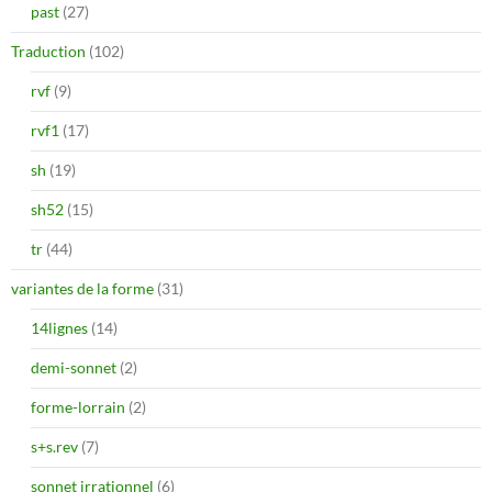
past
(27)
Traduction
(102)
rvf
(9)
rvf1
(17)
sh
(19)
sh52
(15)
tr
(44)
variantes de la forme
(31)
14lignes
(14)
demi-sonnet
(2)
forme-lorrain
(2)
s+s.rev
(7)
sonnet irrationnel
(6)