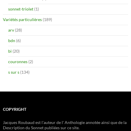
sonnet-triolet
(1)
Variétés particulières
(189)
arv
(28)
bdn
(6)
bi
(20)
couronnes
(2)
s sur s
(134)
COPYRIGHT
Jacques Roubaud est l'auteur de l' Anthologie annotée ainsi que de la
Description du Sonnet publiées sur ce site.