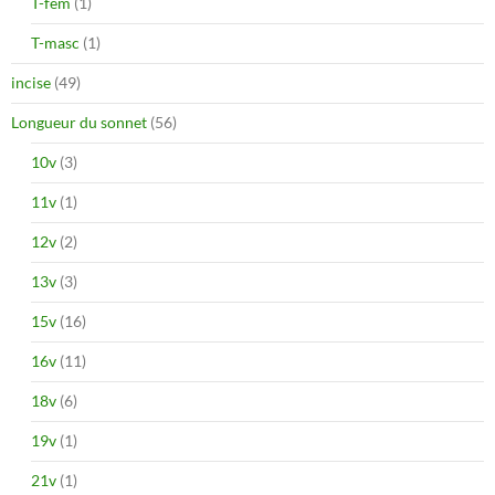
T-fem
(1)
T-masc
(1)
incise
(49)
Longueur du sonnet
(56)
10v
(3)
11v
(1)
12v
(2)
13v
(3)
15v
(16)
16v
(11)
18v
(6)
19v
(1)
21v
(1)