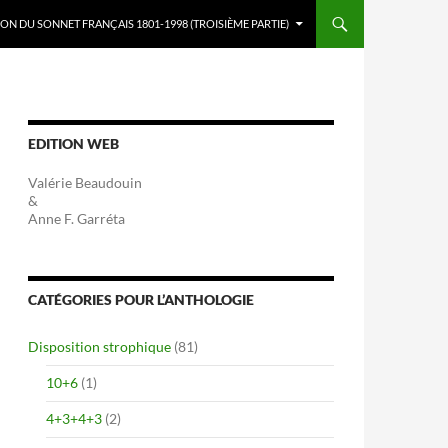
ON DU SONNET FRANÇAIS 1801-1998 (TROISIÈME PARTIE)
EDITION WEB
Valérie Beaudouin
&
Anne F. Garréta
CATÉGORIES POUR L’ANTHOLOGIE
Disposition strophique
(81)
10+6
(1)
4+3+4+3
(2)