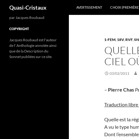
Recherche
Quasi-Cristaux
AVERTISSEMENT
CHOIX (PREMIÈRE 
Aller
par Jacques Roubaud
au
COPYRIGHT
contenu
1-FEM
,
18V
,
RVF
,
SN
Jacques Roubaud est l'auteur
de l' Anthologie annotée ainsi
QUELLE
que de la Description du
Sonnet publiées sur ce site.
CIEL O
03/02/2011
–
Pierre Chas
P
Traduction libre 
Quelle est la rég
A vu le type hum
Dont l’ensemble, 