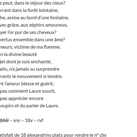
e peut, dans le séjour des cieux?
rant dans la forêt lointaine,
e, assise au bord d’une fontaine,
ec grâce, aux zéphirs amoureux,
yer l’or pur de ses cheveux?
 vertus ensemble dans une âme?
 meurs, victime de ma flamme.
ain la divine beauté
bjet dont je suis enchanté,
aits, n’a jamais su surprendre
vrants le mouvement si tendre.
t l’amour blesse et guérit,
t pas comment Laure sourit,
t pas apprécier encore
oupirs et du parler de Laure.
hhii
– sns – 18v – rvf
tisfait de 18 alexandrins plats pour rendre le n° clix