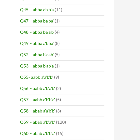
Q45 – abba ab'b'a
(11)
Q47 – abba ba'ba'
(1)
Q48 – abba ba'a'b
(4)
Q49 – abba a'bba'
(8)
Q52 – abba b'aab'
(5)
Q53 – abba b'ab'a
(1)
Q55- aabb a'a'b'b'
(9)
Q56 – aabb a'b'a'b'
(2)
Q57 – aabb a'b'b'a'
(5)
Q58 – abab a'a'b'b'
(3)
Q59 – abab a'b'a'b'
(120)
Q60 – abab a'b'b'a'
(15)