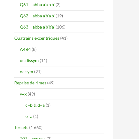
Q61 – abba a'a'b'b'
(2)
Q62 – abba a'b'a'b'
(19)
Q63 – abba a'b'b'a'
(106)
Quatrains excentriques
(41)
A4B4
(8)
oc.dissym
(11)
oc.sym
(21)
Reprise de rimes
(49)
y=x
(49)
c=b & d=a
(1)
e=a
(1)
Tercets
(1 660)
T01 – ccc ccc
(2)