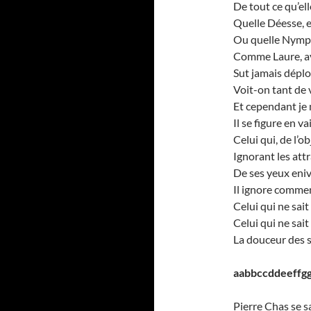
De tout ce qu’ell
Quelle Déesse, er
Ou quelle Nymph
Comme Laure, av
Sut jamais déplo
Voit-on tant de
Et cependant je
Il se figure en v
Celui qui, de l’o
Ignorant les attr
De ses yeux eni
Il ignore commen
Celui qui ne sai
Celui qui ne sai
La douceur des s
aabbccddeeffgg
Pierre Chas se sa