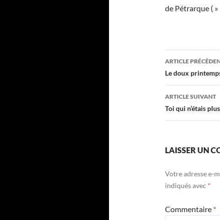
de Pétrarque ( » 
Navigati
ARTICLE PRÉCÉDE
des
Le doux printemps
articles
ARTICLE SUIVANT
Toi qui n’étais pl
LAISSER UN 
Votre adresse e-ma
indiqués avec
*
Commentaire
*