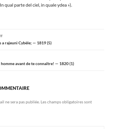
In qual parte del ciel, in quale ydea »).
on
NT
 a rajeuni Cybèle; — 1819 (5)
us homme avant de te connaître! — 1820 (1)
COMMENTAIRE
il ne sera pas publiée.
Les champs obligatoires sont