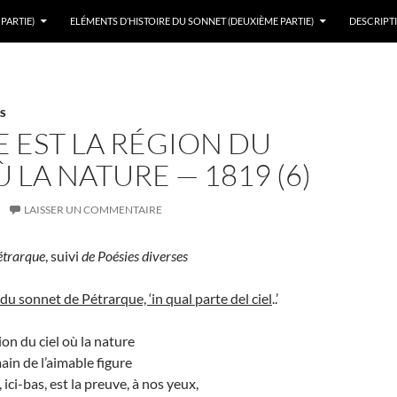
PARTIE)
ELÉMENTS D’HISTOIRE DU SONNET (DEUXIÈME PARTIE)
DESCRIPTI
S
 EST LA RÉGION DU
Ù LA NATURE — 1819 (6)
LAISSER UN COMMENTAIRE
étrarque
, suivi
de Poésies diverses
du sonnet de Pétrarque, ‘in qual parte del ciel
..’
ion du ciel où la nature
ain de l’aimable figure
ici-bas, est la preuve, à nos yeux,