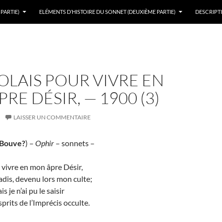
PARTIE)
ELÉMENTS D’HISTOIRE DU SONNET (DEUXIÈME PARTIE)
DESCRIPTI
SOLAIS POUR VIVRE EN
RE DÉSIR, — 1900 (3)
LAISSER UN COMMENTAIRE
 Bouve?
) –
Ophir
– sonnets –
r vivre en mon âpre Désir,
radis, devenu lors mon culte;
is je n’ai pu le saisir
prits de l’Imprécis occulte.