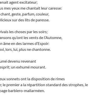
enait agent excitateur;
s mes yeux me chantait leur caresse:
chant, geste, parfum, couleur,
icieux sur des lits de paresse.
ivais les choses par les soirs;
ansons qu’ont les vents de l’Automne,
on âme en des larmes d’Espoir:
i, lors, lui, plus ne chantonne.
humé devenu revenant
 esprit; un exhumé mourant.
eux sonnets ont la disposition de rimes
 le premier a la répartition standard des strophes, le
page barbiero-mallarméen.