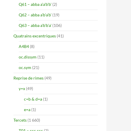
Q61 – abba a'a'b'b'
(2)
Q62 – abba a'b'a'b'
(19)
Q63 – abba a'b'b'a'
(106)
Quatrains excentriques
(41)
A4B4
(8)
oc.dissym
(11)
oc.sym
(21)
Reprise de rimes
(49)
y=x
(49)
c=b & d=a
(1)
e=a
(1)
Tercets
(1 660)
T01 – ccc ccc
(2)