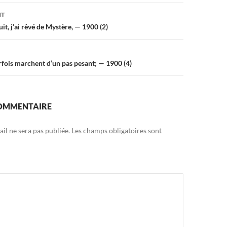
on
NT
uit, j’ai rêvé de Mystère, — 1900 (2)
rfois marchent d’un pas pesant; — 1900 (4)
COMMENTAIRE
il ne sera pas publiée.
Les champs obligatoires sont