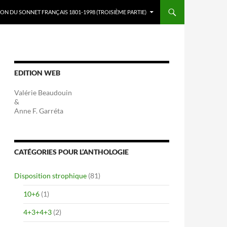
ON DU SONNET FRANÇAIS 1801-1998 (TROISIÈME PARTIE)
EDITION WEB
Valérie Beaudouin
&
Anne F. Garréta
CATÉGORIES POUR L’ANTHOLOGIE
Disposition strophique
(81)
10+6
(1)
4+3+4+3
(2)