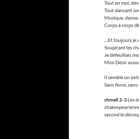
Tout en moi, dev
Tout dansant sou
Musique, danse, 
Corps à corps dél
…Et toujours je v
Soupirant les ch
Je défeuillais m
Mon Désir assouv
Il semble un ex
Sans force, sans
shmall
2-3
Les d
shakespearienne;
second le décou