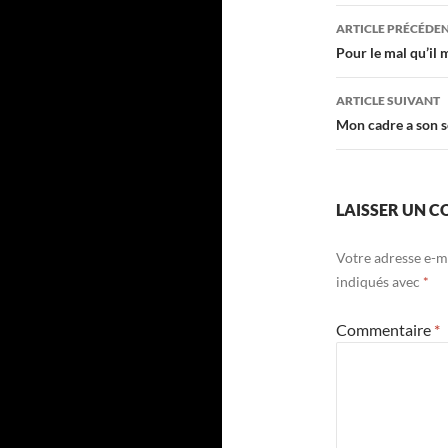
Navigati
ARTICLE PRÉCÉDE
des
Pour le mal qu’il 
articles
ARTICLE SUIVANT
Mon cadre a son se
LAISSER UN 
Votre adresse e-ma
indiqués avec
*
Commentaire
*