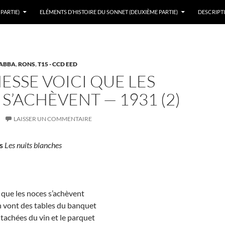
PARTIE)
ELÉMENTS D’HISTOIRE DU SONNET (DEUXIÈME PARTIE)
DESCRIPTI
 ABBA
,
RONS
,
T15 - CCD EED
ESSE VOICI QUE LES
S’ACHÈVENT — 1931 (2)
LAISSER UN COMMENTAIRE
s
Les nuits blanches
 que les noces s’achèvent
n vont des tables du banquet
tachées du vin et le parquet