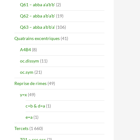
Q61 – abba a'a'b'b'
(2)
Q62 – abba a'b'a'b'
(19)
Q63 – abba a'b'b'a'
(106)
Quatrains excentriques
(41)
A4B4
(8)
oc.dissym
(11)
oc.sym
(21)
Reprise de rimes
(49)
y=x
(49)
c=b & d=a
(1)
e=a
(1)
Tercets
(1 660)
T01 – ccc ccc
(2)