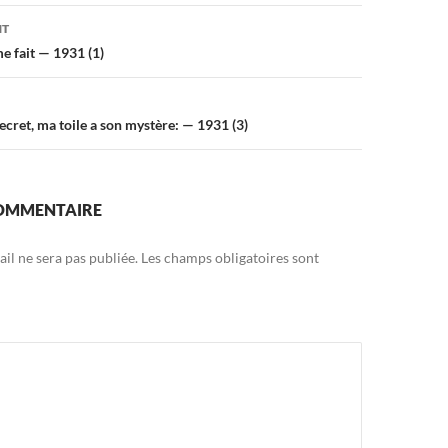
on
NT
me fait — 1931 (1)
cret, ma toile a son mystère: — 1931 (3)
COMMENTAIRE
il ne sera pas publiée.
Les champs obligatoires sont