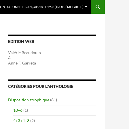
ON DU SONNET FRANÇAIS 1801-1998 (TROISIÈME PARTIE)
EDITION WEB
Valérie Beaudouin
&
Anne F. Garréta
CATÉGORIES POUR L’ANTHOLOGIE
Disposition strophique
(81)
10+6
(1)
4+3+4+3
(2)