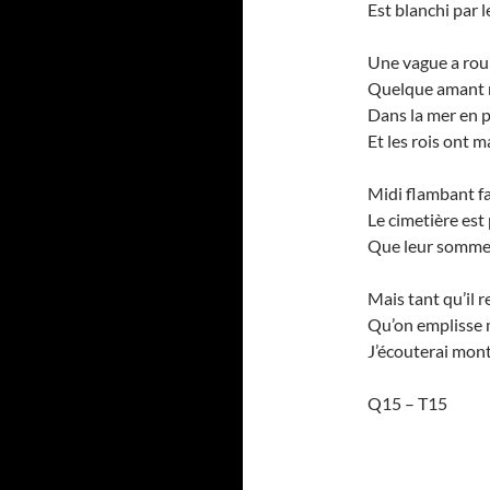
Est blanchi par 
Une vague a roul
Quelque amant m
Dans la mer en p
Et les rois ont m
Midi flambant fa
Le cimetière est
Que leur sommeil
Mais tant qu’il r
Qu’on emplisse 
J’écouterai mon
Q15 – T15