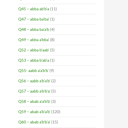
Q45 – abba ab'b'a
(11)
Q47 – abba ba'ba'
(1)
Q48 – abba ba'a'b
(4)
Q49 – abba a'bba'
(8)
Q52 – abba b'aab'
(5)
Q53 – abba b'ab'a
(1)
Q55- aabb a'a'b'b'
(9)
Q56 – aabb a'b'a'b'
(2)
Q57 – aabb a'b'b'a'
(5)
Q58 – abab a'a'b'b'
(3)
Q59 – abab a'b'a'b'
(120)
Q60 – abab a'b'b'a'
(15)