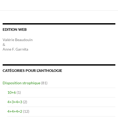
EDITION WEB
Valérie Beaudouin
&
Anne F. Garréta
CATÉGORIES POUR L’ANTHOLOGIE
Disposition strophique
(81)
10+6
(1)
4+3+4+3
(2)
4+4+4+2
(12)