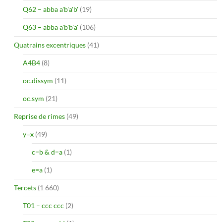
Q62 – abba a'b'a'b'
(19)
Q63 – abba a'b'b'a'
(106)
Quatrains excentriques
(41)
A4B4
(8)
oc.dissym
(11)
oc.sym
(21)
Reprise de rimes
(49)
y=x
(49)
c=b & d=a
(1)
e=a
(1)
Tercets
(1 660)
T01 – ccc ccc
(2)