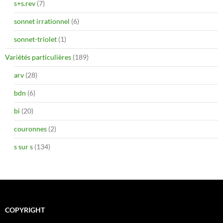
s+s.rev
(7)
sonnet irrationnel
(6)
sonnet-triolet
(1)
Variétés particulières
(189)
arv
(28)
bdn
(6)
bi
(20)
couronnes
(2)
s sur s
(134)
COPYRIGHT