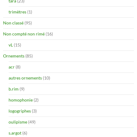
tara
(23)
trimètres
(1)
Non classé
(95)
Non compté non rimé
(16)
vL
(15)
Ornements
(85)
acr
(8)
autres ornements
(10)
b.rim
(9)
homophonie
(2)
logogriphes
(3)
oulipisme
(49)
s.argot
(6)