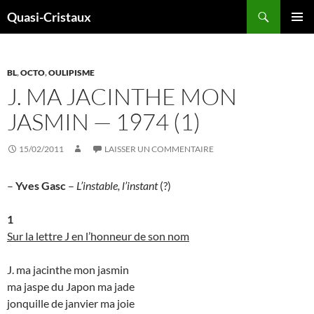
Aller
Recherche
Quasi-Cristaux
au
MENU
contenu
PRINCI
BL
,
OCTO
,
OULIPISME
J. MA JACINTHE MON
JASMIN — 1974 (1)
15/02/2011
LAISSER UN COMMENTAIRE
–
Yves Gasc
–
L’instable, l’instant
(?)
1
Sur la lettre J en l’honneur de son nom
J. ma jacinthe mon jasmin
ma jaspe du Japon ma jade
jonquille de janvier ma joie