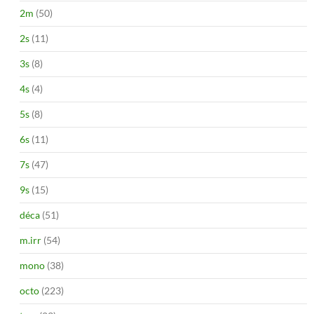
2m
(50)
2s
(11)
3s
(8)
4s
(4)
5s
(8)
6s
(11)
7s
(47)
9s
(15)
déca
(51)
m.irr
(54)
mono
(38)
octo
(223)