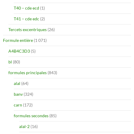
T40 – cde ecd
(1)
T41 – cde edc
(2)
Tercets excentriques
(26)
Formule entière
(1 071)
A4B4C3D3
(5)
bl
(80)
formules principales
(843)
alal
(64)
banv
(324)
carn
(172)
formules secondes
(85)
alal-2
(16)