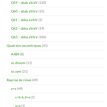
Q59 – abab a'b'a'b'
(120)
Q60 – abab a'b'b'a'
(15)
Q61 – abba a'a'b'b'
(2)
Q62 – abba a'b'a'b'
(19)
Q63 – abba a'b'b'a'
(106)
Quatrains excentriques
(41)
A4B4
(8)
oc.dissym
(11)
oc.sym
(21)
Reprise de rimes
(49)
y=x
(49)
c=b & d=a
(1)
e=a
(1)