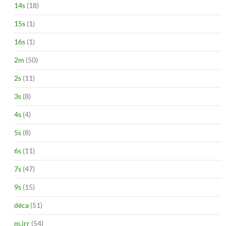
14s
(18)
15s
(1)
16s
(1)
2m
(50)
2s
(11)
3s
(8)
4s
(4)
5s
(8)
6s
(11)
7s
(47)
9s
(15)
déca
(51)
m.irr
(54)