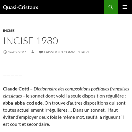
Aller
Recherche
Quasi-Cristaux
au
MENU
contenu
PRINCI
INCISE
INCISE 1980
16/02/2011
LAISSER UN COMMENTAIRE
————————————————————————————————
—————
Claude Cotti –
Dictionnaire des compositions poétiques françaises
classiques –
le sonnet dont voici la seule disposition régulière :
abba abba ccd ede
. On trouve d’autres dispositions qui sont
toutes actuellement irrégulières … Dans un sonnet, il faut
éviter d’employer deux fois le même mot, sauf à la rigueur s’il
est court et secondaire.