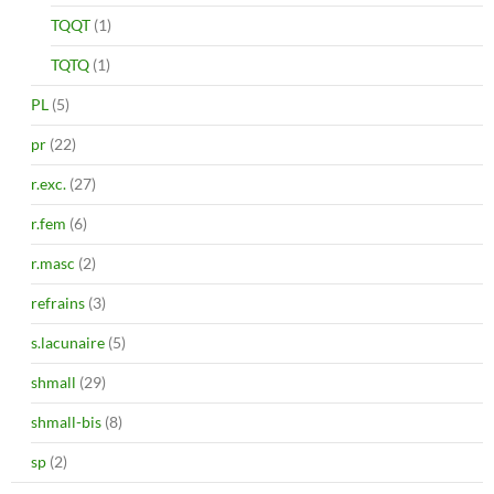
TQQT
(1)
TQTQ
(1)
PL
(5)
pr
(22)
r.exc.
(27)
r.fem
(6)
r.masc
(2)
refrains
(3)
s.lacunaire
(5)
shmall
(29)
shmall-bis
(8)
sp
(2)