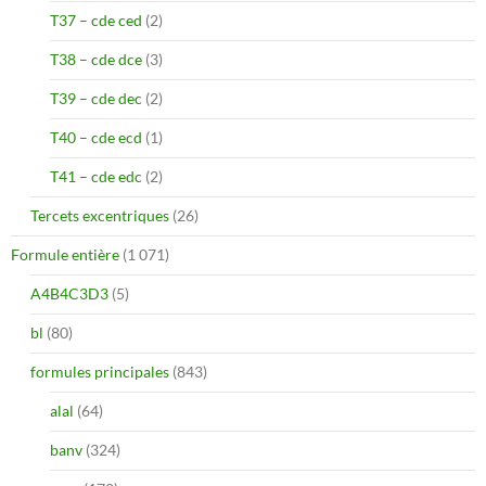
T37 – cde ced
(2)
T38 – cde dce
(3)
T39 – cde dec
(2)
T40 – cde ecd
(1)
T41 – cde edc
(2)
Tercets excentriques
(26)
Formule entière
(1 071)
A4B4C3D3
(5)
bl
(80)
formules principales
(843)
alal
(64)
banv
(324)