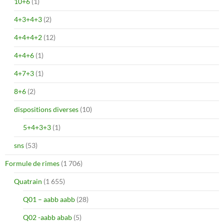
10+6
(1)
4+3+4+3
(2)
4+4+4+2
(12)
4+4+6
(1)
4+7+3
(1)
8+6
(2)
dispositions diverses
(10)
5+4+3+3
(1)
sns
(53)
Formule de rimes
(1 706)
Quatrain
(1 655)
Q01 – aabb aabb
(28)
Q02 -aabb abab
(5)