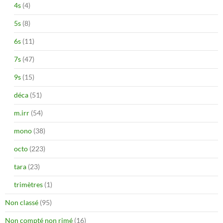
4s
(4)
5s
(8)
6s
(11)
7s
(47)
9s
(15)
déca
(51)
m.irr
(54)
mono
(38)
octo
(223)
tara
(23)
trimètres
(1)
Non classé
(95)
Non compté non rimé
(16)