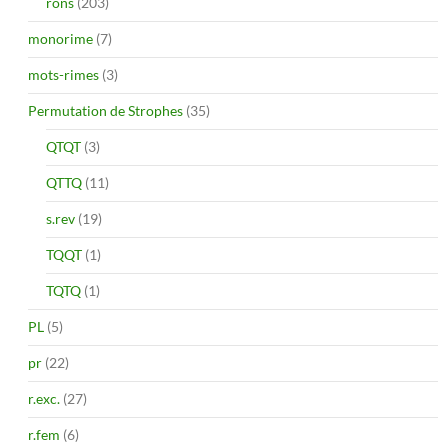
rons
(203)
monorime
(7)
mots-rimes
(3)
Permutation de Strophes
(35)
QTQT
(3)
QTTQ
(11)
s.rev
(19)
TQQT
(1)
TQTQ
(1)
PL
(5)
pr
(22)
r.exc.
(27)
r.fem
(6)