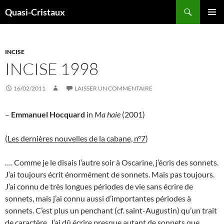
Aller
Recherche
Quasi-Cristaux
au
MENU
contenu
PRINCI
INCISE
INCISE 1998
16/02/2011
LAISSER UN COMMENTAIRE
–
Emmanuel Hocquard
in
Ma haie
(2001)
(
Les dernières nouvelles de la cabane, n°7
)
…. Comme je le disais l’autre soir à Oscarine, j’écris des sonnets.
J’ai toujours écrit énormément de sonnets. Mais pas toujours.
J’ai connu de très longues périodes de vie sans écrire de
sonnets, mais j’ai connu aussi d’importantes périodes à
sonnets. C’est plus un penchant (cf. saint-Augustin) qu’un trait
de caractère. J’ai dû écrire presque autant de sonnets que