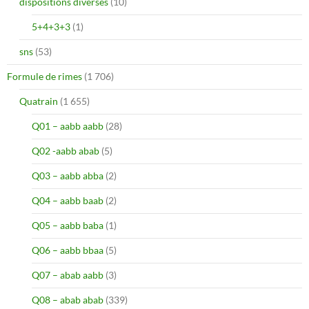
dispositions diverses
(10)
5+4+3+3
(1)
sns
(53)
Formule de rimes
(1 706)
Quatrain
(1 655)
Q01 – aabb aabb
(28)
Q02 -aabb abab
(5)
Q03 – aabb abba
(2)
Q04 – aabb baab
(2)
Q05 – aabb baba
(1)
Q06 – aabb bbaa
(5)
Q07 – abab aabb
(3)
Q08 – abab abab
(339)