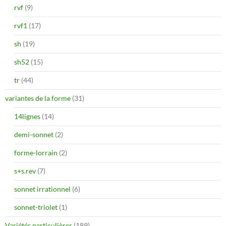
rvf
(9)
rvf1
(17)
sh
(19)
sh52
(15)
tr
(44)
variantes de la forme
(31)
14lignes
(14)
demi-sonnet
(2)
forme-lorrain
(2)
s+s.rev
(7)
sonnet irrationnel
(6)
sonnet-triolet
(1)
Variétés particulières
(189)