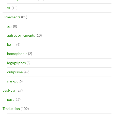
vL
(15)
Ornements
(85)
acr
(8)
autres ornements
(10)
b.rim
(9)
homophonie
(2)
logogriphes
(3)
oulipisme
(49)
s.argot
(6)
past-par
(27)
past
(27)
Traduction
(102)