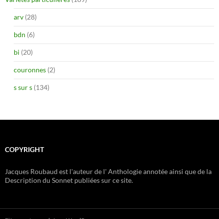
arv
(28)
bdn
(6)
bi
(20)
couronnes
(2)
s sur s
(134)
COPYRIGHT
Jacques Roubaud est l'auteur de l' Anthologie annotée ainsi que de la
Description du Sonnet publiées sur ce site.