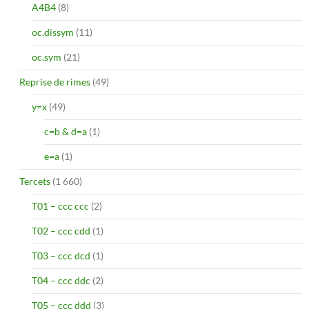
A4B4
(8)
oc.dissym
(11)
oc.sym
(21)
Reprise de rimes
(49)
y=x
(49)
c=b & d=a
(1)
e=a
(1)
Tercets
(1 660)
T01 – ccc ccc
(2)
T02 – ccc cdd
(1)
T03 – ccc dcd
(1)
T04 – ccc ddc
(2)
T05 – ccc ddd
(3)