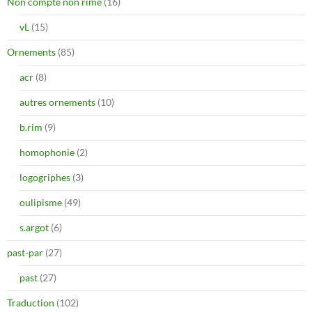
Non compté non rimé
(16)
vL
(15)
Ornements
(85)
acr
(8)
autres ornements
(10)
b.rim
(9)
homophonie
(2)
logogriphes
(3)
oulipisme
(49)
s.argot
(6)
past-par
(27)
past
(27)
Traduction
(102)