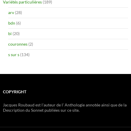
Variétés particulières
(189)
arv
(28)
bdn
(6)
bi
(20)
couronnes
(2)
s sur s
(134)
COPYRIGHT
Jacques Roubaud est l'auteur de l' Anthologie annotée ainsi que de la
Description du Sonnet publiées sur ce site.