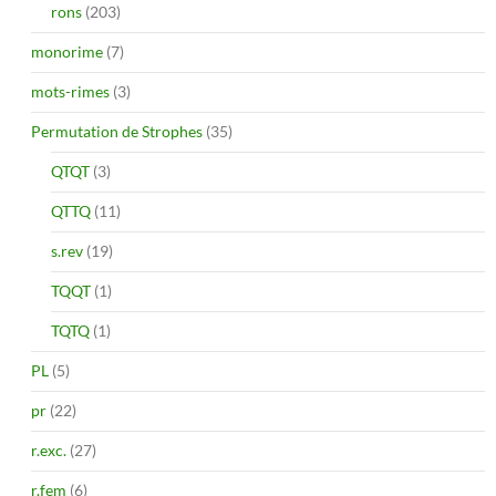
rons
(203)
monorime
(7)
mots-rimes
(3)
Permutation de Strophes
(35)
QTQT
(3)
QTTQ
(11)
s.rev
(19)
TQQT
(1)
TQTQ
(1)
PL
(5)
pr
(22)
r.exc.
(27)
r.fem
(6)