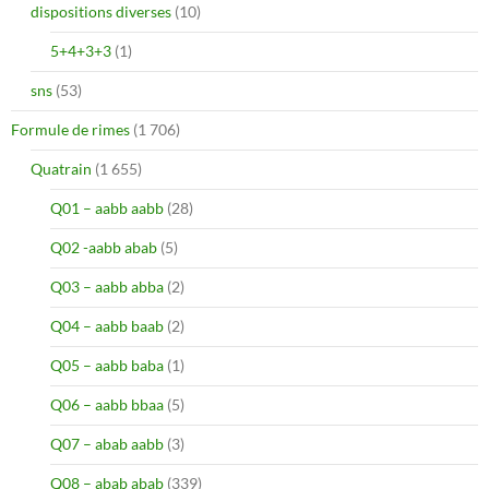
dispositions diverses
(10)
5+4+3+3
(1)
sns
(53)
Formule de rimes
(1 706)
Quatrain
(1 655)
Q01 – aabb aabb
(28)
Q02 -aabb abab
(5)
Q03 – aabb abba
(2)
Q04 – aabb baab
(2)
Q05 – aabb baba
(1)
Q06 – aabb bbaa
(5)
Q07 – abab aabb
(3)
Q08 – abab abab
(339)