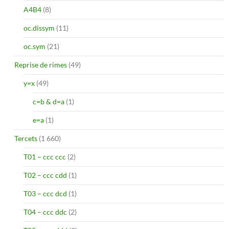
A4B4
(8)
oc.dissym
(11)
oc.sym
(21)
Reprise de rimes
(49)
y=x
(49)
c=b & d=a
(1)
e=a
(1)
Tercets
(1 660)
T01 – ccc ccc
(2)
T02 – ccc cdd
(1)
T03 – ccc dcd
(1)
T04 – ccc ddc
(2)