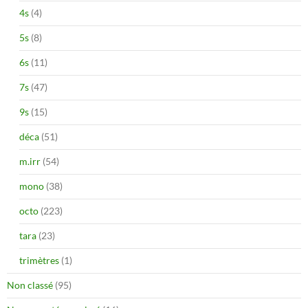
4s
(4)
5s
(8)
6s
(11)
7s
(47)
9s
(15)
déca
(51)
m.irr
(54)
mono
(38)
octo
(223)
tara
(23)
trimètres
(1)
Non classé
(95)