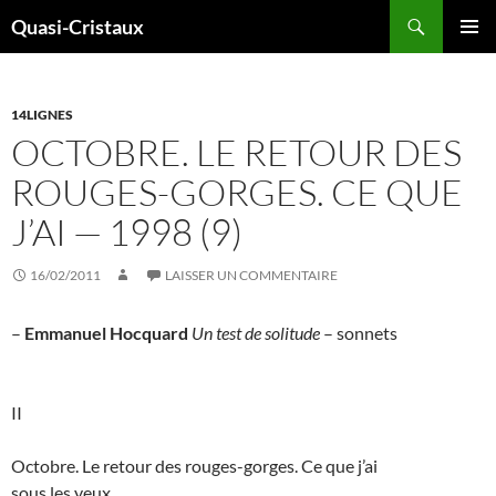
Aller
Recherche
Quasi-Cristaux
au
MENU
contenu
PRINCI
14LIGNES
OCTOBRE. LE RETOUR DES
ROUGES-GORGES. CE QUE
J’AI — 1998 (9)
16/02/2011
LAISSER UN COMMENTAIRE
–
Emmanuel Hocquard
Un test de solitude
– sonnets
II
Octobre. Le retour des rouges-gorges. Ce que j’ai
sous les yeux.