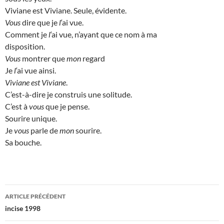
Viviane est Viviane. Seule, évidente.
Vous
dire que je
l
‘ai vue.
Comment je
l
‘ai vue, n’ayant que ce nom à ma
disposition.
Vous
montrer que
mon
regard
Je
l
‘ai vue ainsi.
Viviane est Viviane
.
C’est-à-dire je construis une solitude.
C’est à
vous
que je pense.
Sourire unique.
Je
vous
parle de
mon
sourire.
Sa bouche.
Navigation
ARTICLE PRÉCÉDENT
des
incise 1998