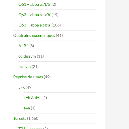
Q61 – abba a'a'b'b'
(2)
Q62 – abba a'b'a'b'
(19)
Q63 – abba a'b'b'a'
(106)
Quatrains excentriques
(41)
A4B4
(8)
oc.dissym
(11)
oc.sym
(21)
Reprise de rimes
(49)
y=x
(49)
c=b & d=a
(1)
e=a
(1)
Tercets
(1 660)
T01 – ccc ccc
(2)