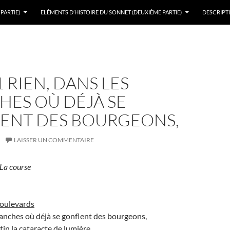
PARTIE)
ELÉMENTS D’HISTOIRE DU SONNET (DEUXIÈME PARTIE)
DESCRIPTI
 RIEN, DANS LES
HES OÙ DÉJÀ SE
ENT DES BOURGEONS,
LAISSER UN COMMENTAIRE
La course
Boulevards
ranches où déjà se gonflent des bourgeons,
tin la cataracte de lumière