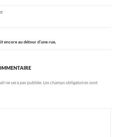
on
NT
it encore au détour d’une rue,
COMMENTAIRE
il ne sera pas publiée.
Les champs obligatoires sont