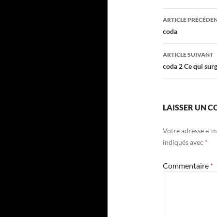
Navigati
ARTICLE PRÉCÉDE
des
coda
articles
ARTICLE SUIVANT
coda 2 Ce qui surg
LAISSER UN 
Votre adresse e-ma
indiqués avec
*
Commentaire
*