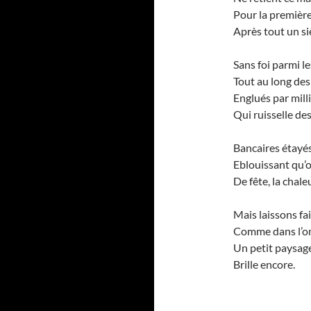
Pour la première
Après tout un si
Sans foi parmi l
Tout au long des
Englués par mill
Qui ruisselle des
Bancaires étayés
Eblouissant qu’
De fête, la chale
Mais laissons fa
Comme dans l’omb
Un petit paysage
Brille encore.