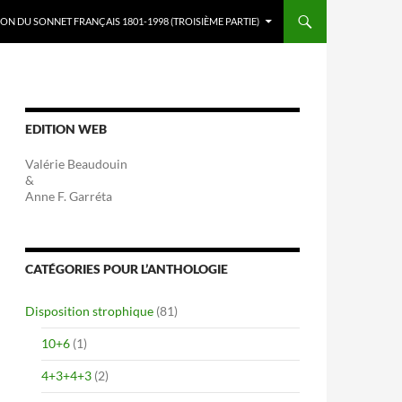
ON DU SONNET FRANÇAIS 1801-1998 (TROISIÈME PARTIE)
EDITION WEB
Valérie Beaudouin
&
Anne F. Garréta
CATÉGORIES POUR L’ANTHOLOGIE
Disposition strophique
(81)
10+6
(1)
4+3+4+3
(2)