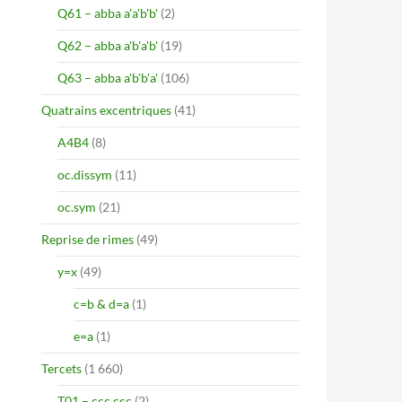
Q61 – abba a'a'b'b'
(2)
Q62 – abba a'b'a'b'
(19)
Q63 – abba a'b'b'a'
(106)
Quatrains excentriques
(41)
A4B4
(8)
oc.dissym
(11)
oc.sym
(21)
Reprise de rimes
(49)
y=x
(49)
c=b & d=a
(1)
e=a
(1)
Tercets
(1 660)
T01 – ccc ccc
(2)