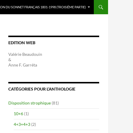
ON DU SONNET FRANÇAIS 1801-1998 (TROISIÈME PARTIE)
EDITION WEB
Valérie Beaudouin
&
Anne F. Garréta
CATÉGORIES POUR L’ANTHOLOGIE
Disposition strophique
(81)
10+6
(1)
4+3+4+3
(2)