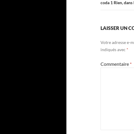
coda 1 Rien, dans 
LAISSER UN 
Votre adresse e-ma
indiqués avec
*
Commentaire
*