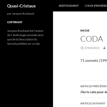
Recherche
Quasi-Cristaux
AVERTISSEMENT
CHOIX (PREMIÈRE 
Aller
par Jacques Roubaud
au
COPYRIGHT
contenu
INCISE
Jacques Roubaud est l'auteur
de l' Anthologie annotée ainsi
CODA
que de la Description du
Sonnet publiées sur ce site.
27/03/2011
71 sonnets (199
Navigati
ARTICLE PRÉCÉDE
des
J’écris cela pour é
articles
ARTICLE SUIVANT