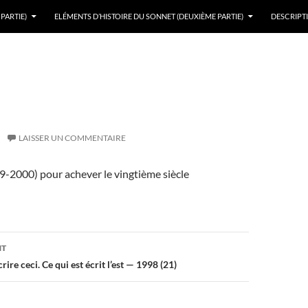
PARTIE)
ELÉMENTS D’HISTOIRE DU SONNET (DEUXIÈME PARTIE)
DESCRIPTI
LAISSER UN COMMENTAIRE
9-2000) pour achever le vingtième siècle
on
NT
crire ceci. Ce qui est écrit l’est — 1998 (21)