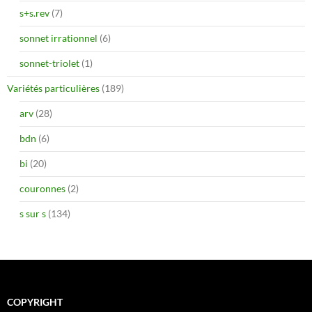
s+s.rev
(7)
sonnet irrationnel
(6)
sonnet-triolet
(1)
Variétés particulières
(189)
arv
(28)
bdn
(6)
bi
(20)
couronnes
(2)
s sur s
(134)
COPYRIGHT