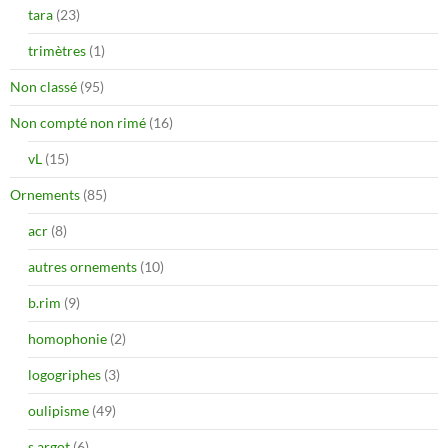
tara
(23)
trimètres
(1)
Non classé
(95)
Non compté non rimé
(16)
vL
(15)
Ornements
(85)
acr
(8)
autres ornements
(10)
b.rim
(9)
homophonie
(2)
logogriphes
(3)
oulipisme
(49)
s.argot
(6)