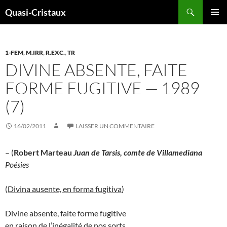
Aller
Recherche
Quasi-Cristaux
au
MENU
contenu
PRINCI
1-FEM
,
M.IRR
,
R.EXC.
,
TR
DIVINE ABSENTE, FAITE
FORME FUGITIVE — 1989
(7)
16/02/2011
LAISSER UN COMMENTAIRE
– (
Robert Marteau
Juan de Tarsis, comte de Villamediana
Poésies
(
Divina ausente, en forma fugitiva
)
Divine absente, faite forme fugitive
en raison de l’inégalité de nos sorts,