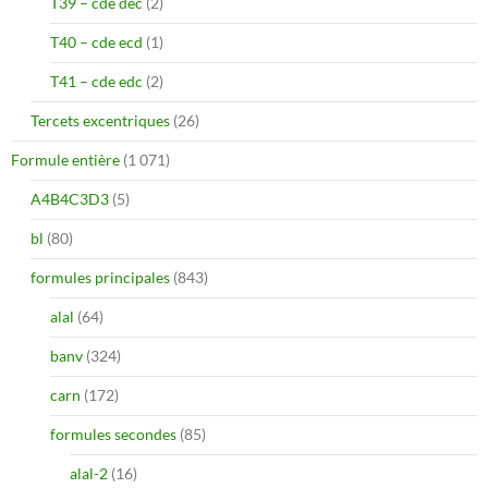
T39 – cde dec
(2)
T40 – cde ecd
(1)
T41 – cde edc
(2)
Tercets excentriques
(26)
Formule entière
(1 071)
A4B4C3D3
(5)
bl
(80)
formules principales
(843)
alal
(64)
banv
(324)
carn
(172)
formules secondes
(85)
alal-2
(16)