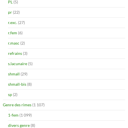
PL
(5)
pr
(22)
r.exc.
(27)
r.fem
(6)
r.masc
(2)
refrains
(3)
s.lacunaire
(5)
shmall
(29)
shmall-bis
(8)
sp
(2)
Genre des rimes
(1 107)
1-fem
(1 099)
divers genre
(8)