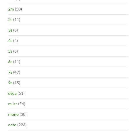
2m
(50)
2s
(11)
3s
(8)
4s
(4)
5s
(8)
6s
(11)
7s
(47)
9s
(15)
déca
(51)
m.irr
(54)
mono
(38)
octo
(223)