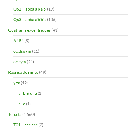
Q62 – abba a'b'a'b'
(19)
Q63 – abba a'b'b'a'
(106)
Quatrains excentriques
(41)
A4B4
(8)
oc.dissym
(11)
oc.sym
(21)
Reprise de rimes
(49)
y=x
(49)
c=b & d=a
(1)
e=a
(1)
Tercets
(1 660)
T01 – ccc ccc
(2)